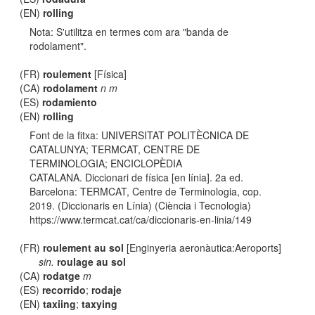
(EN)
rolling
Nota: S'utilitza en termes com ara "banda de
rodolament".
(FR)
roulement
[Física]
(CA)
rodolament
n m
(ES)
rodamiento
(EN)
rolling
Font de la fitxa: UNIVERSITAT POLITÈCNICA DE
CATALUNYA; TERMCAT, CENTRE DE
TERMINOLOGIA; ENCICLOPÈDIA
CATALANA. Diccionari de física [en línia]. 2a ed.
Barcelona: TERMCAT, Centre de Terminologia, cop.
2019. (Diccionaris en Línia) (Ciència i Tecnologia)
https://www.termcat.cat/ca/diccionaris-en-linia/149
(FR)
roulement au sol
[Enginyeria aeronàutica:Aeroports]
sin.
roulage au sol
(CA)
rodatge
m
(ES)
recorrido
;
rodaje
(EN)
taxiing
;
taxying