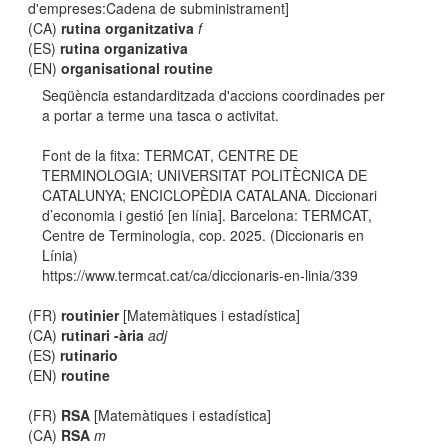
d'empreses:Cadena de subministrament]
(CA)
rutina organitzativa
f
(ES)
rutina organizativa
(EN)
organisational routine
Seqüència estandarditzada d'accions coordinades per
a portar a terme una tasca o activitat.
Font de la fitxa: TERMCAT, CENTRE DE
TERMINOLOGIA; UNIVERSITAT POLITÈCNICA DE
CATALUNYA; ENCICLOPÈDIA CATALANA. Diccionari
d’economia i gestió [en línia]. Barcelona: TERMCAT,
Centre de Terminologia, cop. 2025. (Diccionaris en
Línia)
https://www.termcat.cat/ca/diccionaris-en-linia/339
(FR)
routinier
[Matemàtiques i estadística]
(CA)
rutinari -ària
adj
(ES)
rutinario
(EN)
routine
(FR)
RSA
[Matemàtiques i estadística]
(CA)
RSA
m