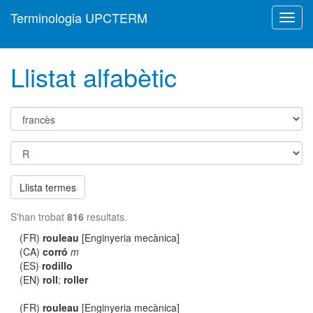
Terminologia UPCTERM
Toggl
navig
Llistat alfabètic
Llista termes
S'han trobat
816
resultats.
(FR)
rouleau
[Enginyeria mecànica]
(CA)
corró
m
(ES)
rodillo
(EN)
roll
;
roller
(FR)
rouleau
[Enginyeria mecànica]