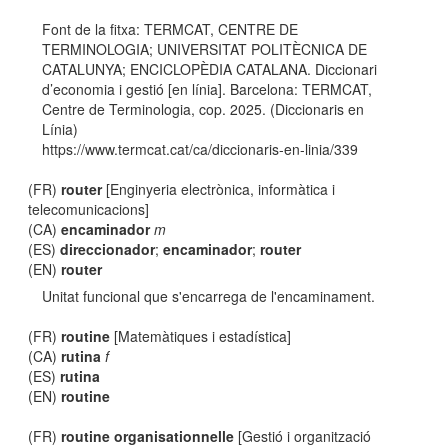
Font de la fitxa: TERMCAT, CENTRE DE
TERMINOLOGIA; UNIVERSITAT POLITÈCNICA DE
CATALUNYA; ENCICLOPÈDIA CATALANA. Diccionari
d’economia i gestió [en línia]. Barcelona: TERMCAT,
Centre de Terminologia, cop. 2025. (Diccionaris en
Línia)
https://www.termcat.cat/ca/diccionaris-en-linia/339
(FR)
router
[Enginyeria electrònica, informàtica i
telecomunicacions]
(CA)
encaminador
m
(ES)
direccionador
;
encaminador
;
router
(EN)
router
Unitat funcional que s'encarrega de l'encaminament.
(FR)
routine
[Matemàtiques i estadística]
(CA)
rutina
f
(ES)
rutina
(EN)
routine
(FR)
routine organisationnelle
[Gestió i organització