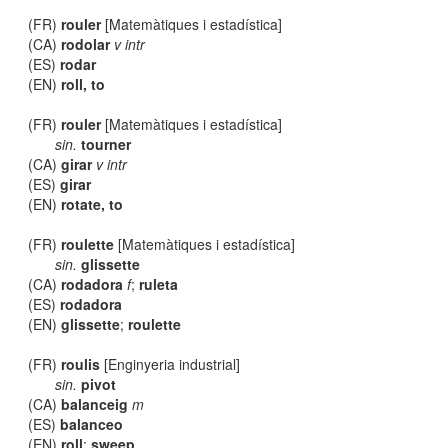
(FR)
rouler
[Matemàtiques i estadística]
(CA)
rodolar
v intr
(ES)
rodar
(EN)
roll, to
(FR)
rouler
[Matemàtiques i estadística]
sin.
tourner
(CA)
girar
v intr
(ES)
girar
(EN)
rotate, to
(FR)
roulette
[Matemàtiques i estadística]
sin.
glissette
(CA)
rodadora
f
;
ruleta
(ES)
rodadora
(EN)
glissette
;
roulette
(FR)
roulis
[Enginyeria industrial]
sin.
pivot
(CA)
balanceig
m
(ES)
balanceo
(EN)
roll
;
sweep