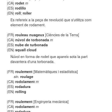
(CA)
rodet
m
(ES)
rodillo
(EN)
roll
;
roller
Es refereix a la peça de revolució que s'utilitza com
element de rodament.
(FR)
rouleau nuageux
[Ciències de la Terra]
(CA)
núvol de torbonada
m
(ES)
nube de turbonada
(EN)
squall cloud
Núvol en forma de rodet que apareix sota la part
davantera d'una torbonada.
(FR)
roulement
[Matemàtiques i estadística]
sin.
roulage
(CA)
rodolament
m
(ES)
rodadura
(EN)
rolling
(FR)
roulement
[Enginyeria mecànica]
(CA)
rodolament
m
(ES)
rodadura