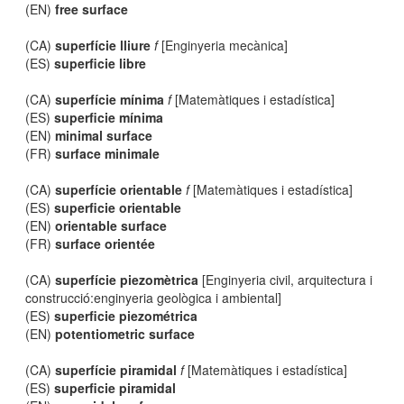
(EN)
free surface
(CA)
superfície lliure
f
[Enginyeria mecànica]
(ES)
superficie libre
(CA)
superfície mínima
f
[Matemàtiques i estadística]
(ES)
superficie mínima
(EN)
minimal surface
(FR)
surface minimale
(CA)
superfície orientable
f
[Matemàtiques i estadística]
(ES)
superficie orientable
(EN)
orientable surface
(FR)
surface orientée
(CA)
superfície piezomètrica
[Enginyeria civil, arquitectura i
construcció:enginyeria geològica i ambiental]
(ES)
superficie piezométrica
(EN)
potentiometric surface
(CA)
superfície piramidal
f
[Matemàtiques i estadística]
(ES)
superficie piramidal