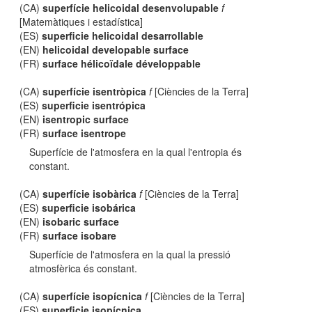
(CA)
superfície helicoidal desenvolupable
f
[Matemàtiques i estadística]
(ES)
superficie helicoidal desarrollable
(EN)
helicoidal developable surface
(FR)
surface hélicoïdale développable
(CA)
superfície isentròpica
f
[Ciències de la Terra]
(ES)
superficie isentrópica
(EN)
isentropic surface
(FR)
surface isentrope
Superfície de l'atmosfera en la qual l'entropia és
constant.
(CA)
superfície isobàrica
f
[Ciències de la Terra]
(ES)
superficie isobárica
(EN)
isobaric surface
(FR)
surface isobare
Superfície de l'atmosfera en la qual la pressió
atmosfèrica és constant.
(CA)
superfície isopícnica
f
[Ciències de la Terra]
(ES)
superficie isopícnica