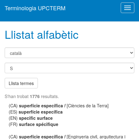
Terminologia UPCTERM
Toggl
navig
Llistat alfabètic
Llista termes
S'han trobat
1776
resultats.
(CA)
superfície específica
f
[Ciències de la Terra]
(ES)
superfície específica
(EN)
specific surface
(FR)
surface spécifique
(CA)
superfície específica
f
[Enginyeria civil, arquitectura i