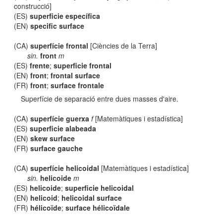
construcció]
(ES)
superficie específica
(EN)
specific surface
(CA)
superfície frontal
[Ciències de la Terra]
sin.
front
m
(ES)
frente
;
superficie frontal
(EN)
front
;
frontal surface
(FR)
front
;
surface frontale
Superfície de separació entre dues masses d'aire.
(CA)
superfície guerxa
f
[Matemàtiques i estadística]
(ES)
superficie alabeada
(EN)
skew surface
(FR)
surface gauche
(CA)
superfície helicoidal
[Matemàtiques i estadística]
sin.
helicoide
m
(ES)
helicoide
;
superficie helicoidal
(EN)
helicoid
;
helicoidal surface
(FR)
hélicoïde
;
surface hélicoïdale