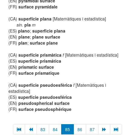
(EN)
pyramidal surface
(FR)
surface pyramidale
(CA)
superfície plana
[Matemàtiques i estadística]
sin.
pla
m
(ES)
plano
;
superficie plana
(EN)
plane
;
plane surface
(FR)
plan
;
surface plane
(CA)
superfície prismàtica
f
[Matemàtiques i estadística]
(ES)
superficie prismática
(EN)
prismatic surface
(FR)
surface prismatique
(CA)
superfície pseudoesfèrica
f
[Matemàtiques i
estadística]
(ES)
superficie pseudoesférica
(EN)
pseudospherical surface
(FR)
surface pseudosphérique
83
84
85
86
87