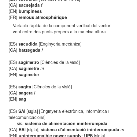
(CA)
sacsejada
f
(EN)
bumpiness
(FR)
remous atmosphérique
Variació ràpida de la component vertical del vector
vent entre dos punts propers a la mateixa altura.
(ES)
sacudida
[Enginyeria mecànica]
(CA)
batzegada
f
(ES)
sagímetro
[Ciències de la visió]
(CA)
sagímetre
m
(EN)
sagimeter
(ES)
sagita
[Ciències de la visió]
(CA)
sageta
f
(EN)
sag
(ES)
SAI
[sigla] [Enginyeria electrònica, informàtica i
telecomunicacions]
sin.
sistema de alimentación ininterrumpida
(CA)
SAI
[sigla];
sistema d'alimentació ininterrompuda
m
(EN)
uninterrumpible power supply
;
UPS
[sigla]