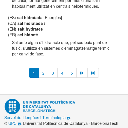
de calor, format generalment per més d'una sal i
habitualment utilitzat en centrals heliotèrmiques.
(ES)
sal hidratada
[Energies]
(CA)
sal hidratada
f
(EN)
salt hydrates
(FR)
sel hidraté
Sal amb aigua d'hidratació que, pel seu baix punt de
fusió, s'utilitza en sistemes d'emmagatzematge tèrmic
per canvi de fase.
1
2
3
4
5
Servei de Llengües i Terminologia
.
©
UPC
. Universitat Politècnica de Catalunya · BarcelonaTech