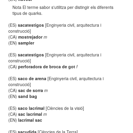
Nota El terme sabor s'utilitza per distingir els diferents
tipus de quarks.
(ES)
sacatestigos
[Enginyeria civil, arquitectura i
construcció]
(CA)
mostrejador
m
(EN)
sampler
(ES)
sacatestigos
[Enginyeria civil, arquitectura i
construcció]
(CA)
perforadora de broca de got
f
(ES)
saco de arena
[Enginyeria civil, arquitectura i
construcció]
(CA)
sac de sorra
m
(EN)
sand bag
(ES)
saco lacrimal
[Ciències de la visió]
(CA)
sac lacrimal
m
(EN)
lacrimal sac
(ES)
sacudida
[Ciències de la Terra]