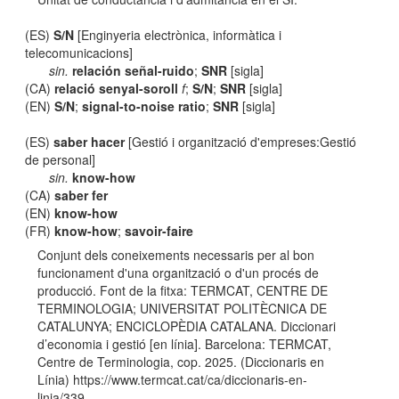
(ES)
S/N
[Enginyeria electrònica, informàtica i
telecomunicacions]
sin.
relación señal-ruido
;
SNR
[sigla]
(CA)
relació senyal-soroll
f
;
S/N
;
SNR
[sigla]
(EN)
S/N
;
signal-to-noise ratio
;
SNR
[sigla]
(ES)
saber hacer
[Gestió i organització d'empreses:Gestió
de personal]
sin.
know-how
(CA)
saber fer
(EN)
know-how
(FR)
know-how
;
savoir-faire
Conjunt dels coneixements necessaris per al bon
funcionament d'una organització o d'un procés de
producció. Font de la fitxa: TERMCAT, CENTRE DE
TERMINOLOGIA; UNIVERSITAT POLITÈCNICA DE
CATALUNYA; ENCICLOPÈDIA CATALANA. Diccionari
d’economia i gestió [en línia]. Barcelona: TERMCAT,
Centre de Terminologia, cop. 2025. (Diccionaris en
Línia) https://www.termcat.cat/ca/diccionaris-en-
linia/339