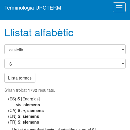
Terminologia UPCTERM
Toggl
navig
Llistat alfabètic
Llista termes
S'han trobat
1732
resultats.
(ES)
S
[Energies]
sin.
siemens
(CA)
S
m
;
siemens
(EN)
S
;
siemens
(FR)
S
;
siemens
Unitat de conductància i d'admitància en el SI.