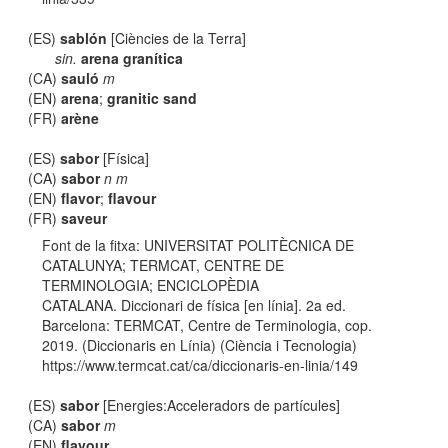
(ES)
sablón
[Ciències de la Terra]
sin.
arena granítica
(CA)
sauló
m
(EN)
arena
;
granitic sand
(FR)
arène
(ES)
sabor
[Física]
(CA)
sabor
n m
(EN)
flavor
;
flavour
(FR)
saveur
Font de la fitxa: UNIVERSITAT POLITÈCNICA DE
CATALUNYA; TERMCAT, CENTRE DE
TERMINOLOGIA; ENCICLOPÈDIA
CATALANA. Diccionari de física [en línia]. 2a ed.
Barcelona: TERMCAT, Centre de Terminologia, cop.
2019. (Diccionaris en Línia) (Ciència i Tecnologia)
https://www.termcat.cat/ca/diccionaris-en-linia/149
(ES)
sabor
[Energies:Acceleradors de partícules]
(CA)
sabor
m
(EN)
flavour