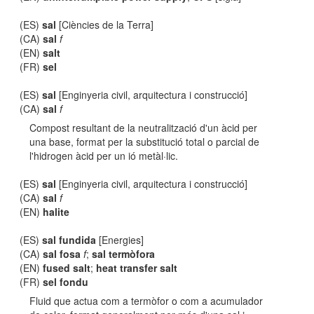
(ES)
sal
[Ciències de la Terra]
(CA)
sal
f
(EN)
salt
(FR)
sel
(ES)
sal
[Enginyeria civil, arquitectura i construcció]
(CA)
sal
f
Compost resultant de la neutralització d'un àcid per
una base, format per la substitució total o parcial de
l'hidrogen àcid per un ió metàl·lic.
(ES)
sal
[Enginyeria civil, arquitectura i construcció]
(CA)
sal
f
(EN)
halite
(ES)
sal fundida
[Energies]
(CA)
sal fosa
f
;
sal termòfora
(EN)
fused salt
;
heat transfer salt
(FR)
sel fondu
Fluid que actua com a termòfor o com a acumulador