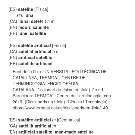
(ES)
satélite
[Física]
sin.
luna
(CA)
lluna
;
satèl·lit
n m
(EN)
moon
;
satellite
(FR)
lune
;
satellite
(ES)
satélite artificial
[Física]
(CA)
satèl·lit artificial
n m
(EN)
artificial satellite
(FR)
satellite artificiel
Font de la fitxa: UNIVERSITAT POLITÈCNICA DE
CATALUNYA; TERMCAT, CENTRE DE
TERMINOLOGIA; ENCICLOPÈDIA
CATALANA. Diccionari de física [en línia]. 2a ed.
Barcelona: TERMCAT, Centre de Terminologia, cop.
2019. (Diccionaris en Línia) (Ciència i Tecnologia)
https://www.termcat.cat/ca/diccionaris-en-linia/149
(ES)
satélite artificial
m
[Geomàtica]
(CA)
satèl·lit artificial
m
(EN)
artificial satellite
;
man-made satellite