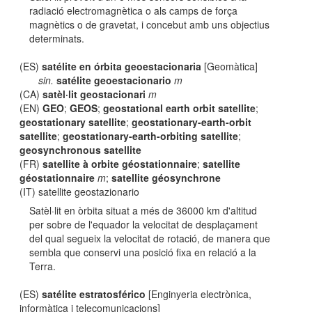
radiació electromagnètica o als camps de força
magnètics o de gravetat, i concebut amb uns objectius
determinats.
(ES)
satélite en órbita geoestacionaria
[Geomàtica]
sin.
satélite geoestacionario
m
(CA)
satèl·lit geostacionari
m
(EN)
GEO
;
GEOS
;
geostational earth orbit satellite
;
geostationary satellite
;
geostationary-earth-orbit
satellite
;
geostationary-earth-orbiting satellite
;
geosynchronous satellite
(FR)
satellite à orbite géostationnaire
;
satellite
géostationnaire
m
;
satellite géosynchrone
(IT) satellite geostazionario
Satèl·lit en òrbita situat a més de 36000 km d'altitud
per sobre de l'equador la velocitat de desplaçament
del qual segueix la velocitat de rotació, de manera que
sembla que conservi una posició fixa en relació a la
Terra.
(ES)
satélite estratosférico
[Enginyeria electrònica,
informàtica i telecomunicacions]