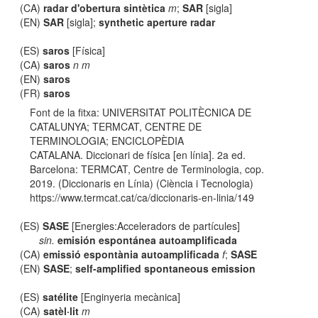
(CA)
radar d'obertura sintètica
m
;
SAR
[sigla]
(EN)
SAR
[sigla];
synthetic aperture radar
(ES)
saros
[Física]
(CA)
saros
n m
(EN)
saros
(FR)
saros
Font de la fitxa: UNIVERSITAT POLITÈCNICA DE
CATALUNYA; TERMCAT, CENTRE DE
TERMINOLOGIA; ENCICLOPÈDIA
CATALANA. Diccionari de física [en línia]. 2a ed.
Barcelona: TERMCAT, Centre de Terminologia, cop.
2019. (Diccionaris en Línia) (Ciència i Tecnologia)
https://www.termcat.cat/ca/diccionaris-en-linia/149
(ES)
SASE
[Energies:Acceleradors de partícules]
sin.
emisión espontánea autoamplificada
(CA)
emissió espontània autoamplificada
f
;
SASE
(EN)
SASE
;
self-amplified spontaneous emission
(ES)
satélite
[Enginyeria mecànica]
(CA)
satèl·lit
m