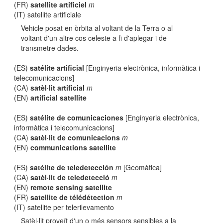
(FR)
satellite artificiel
m
(IT) satellite artificiale
Vehicle posat en òrbita al voltant de la Terra o al
voltant d'un altre cos celeste a fi d'aplegar i de
transmetre dades.
(ES)
satélite artificial
[Enginyeria electrònica, informàtica i
telecomunicacions]
(CA)
satèl·lit artificial
m
(EN)
artificial satellite
(ES)
satélite de comunicaciones
[Enginyeria electrònica,
informàtica i telecomunicacions]
(CA)
satèl·lit de comunicacions
m
(EN)
communications satellite
(ES)
satélite de teledetección
m
[Geomàtica]
(CA)
satèl·lit de teledetecció
m
(EN)
remote sensing satellite
(FR)
satellite de télédétection
m
(IT) satellite per telerilevamento
Satèl·lit proveït d'un o més sensors sensibles a la