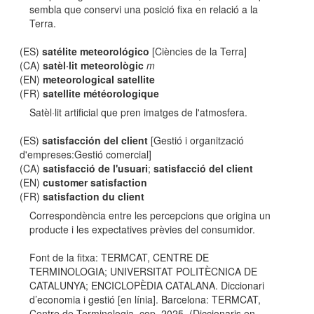
sembla que conservi una posició fixa en relació a la
Terra.
(ES)
satélite meteorológico
[Ciències de la Terra]
(CA)
satèl·lit meteorològic
m
(EN)
meteorological satellite
(FR)
satellite météorologique
Satèl·lit artificial que pren imatges de l'atmosfera.
(ES)
satisfacción del client
[Gestió i organització
d'empreses:Gestió comercial]
(CA)
satisfacció de l'usuari
;
satisfacció del client
(EN)
customer satisfaction
(FR)
satisfaction du client
Correspondència entre les percepcions que origina un
producte i les expectatives prèvies del consumidor.
Font de la fitxa: TERMCAT, CENTRE DE
TERMINOLOGIA; UNIVERSITAT POLITÈCNICA DE
CATALUNYA; ENCICLOPÈDIA CATALANA. Diccionari
d’economia i gestió [en línia]. Barcelona: TERMCAT,
Centre de Terminologia, cop. 2025. (Diccionaris en