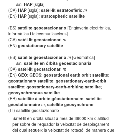
sin.
HAP
[sigla]
(CA)
HAP
[sigla];
satèl·lit estratosfèric
m
(EN)
HAP
[sigla];
stratospheric satellite
(ES)
satélite geoestacionario
[Enginyeria electrònica,
informàtica i telecomunicacions]
(CA)
satèl·lit geostacionari
m
(EN)
geostationary satellite
(ES)
satélite geoestacionario
m
[Geomàtica]
sin.
satélite en órbita geoestacionaria
(CA)
satèl·lit geostacionari
m
(EN)
GEO
;
GEOS
;
geostational earth orbit satellite
;
geostationary satellite
;
geostationary-earth-orbit
satellite
;
geostationary-earth-orbiting satellite
;
geosynchronous satellite
(FR)
satellite à orbite géostationnaire
;
satellite
géostationnaire
m
;
satellite géosynchrone
(IT) satellite geostazionario
Satèl·lit en òrbita situat a més de 36000 km d'altitud
per sobre de l'equador la velocitat de desplaçament
del qual segueix la velocitat de rotació, de manera que