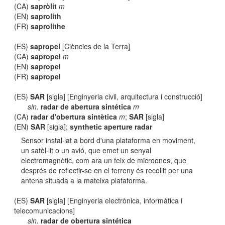
(CA)
sapròlit
m
(EN)
saprolith
(FR)
saprolithe
(ES)
sapropel
[Ciències de la Terra]
(CA)
sapropel
m
(EN)
sapropel
(FR)
sapropel
(ES)
SAR
[sigla] [Enginyeria civil, arquitectura i construcció]
sin.
radar de abertura sintética
m
(CA)
radar d'obertura sintètica
m
;
SAR
[sigla]
(EN)
SAR
[sigla];
synthetic aperture radar
Sensor instal·lat a bord d'una plataforma en moviment,
un satèl·lit o un avió, que emet un senyal
electromagnètic, com ara un feix de microones, que
després de reflectir-se en el terreny és recollit per una
antena situada a la mateixa plataforma.
(ES)
SAR
[sigla] [Enginyeria electrònica, informàtica i
telecomunicacions]
sin.
radar de obertura sintética