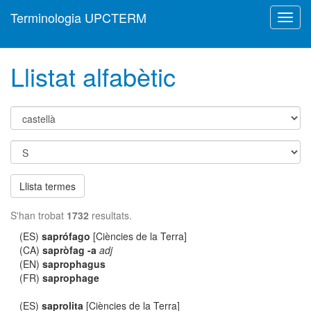
Terminologia UPCTERM
Toggl
navig
Llistat alfabètic
Llista termes
S'han trobat
1732
resultats.
(ES)
saprófago
[Ciències de la Terra]
(CA)
sapròfag -a
adj
(EN)
saprophagus
(FR)
saprophage
(ES)
saprolita
[Ciències de la Terra]