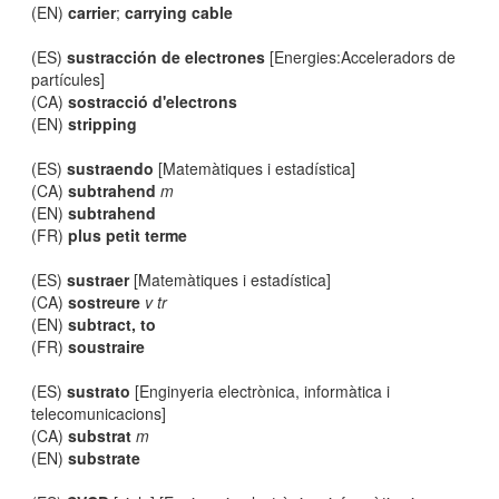
(EN)
carrier
;
carrying cable
(ES)
sustracción de electrones
[Energies:Acceleradors de
partícules]
(CA)
sostracció d'electrons
(EN)
stripping
(ES)
sustraendo
[Matemàtiques i estadística]
(CA)
subtrahend
m
(EN)
subtrahend
(FR)
plus petit terme
(ES)
sustraer
[Matemàtiques i estadística]
(CA)
sostreure
v tr
(EN)
subtract, to
(FR)
soustraire
(ES)
sustrato
[Enginyeria electrònica, informàtica i
telecomunicacions]
(CA)
substrat
m
(EN)
substrate