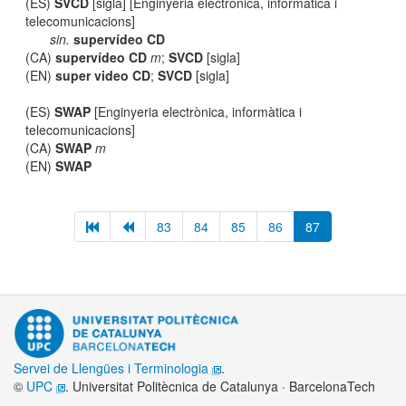
(ES)
SVCD
[sigla] [Enginyeria electrònica, informàtica i
telecomunicacions]
sin.
supervídeo CD
(CA)
supervídeo CD
m
;
SVCD
[sigla]
(EN)
super video CD
;
SVCD
[sigla]
(ES)
SWAP
[Enginyeria electrònica, informàtica i
telecomunicacions]
(CA)
SWAP
m
(EN)
SWAP
83
84
85
86
87
Servei de Llengües i Terminologia
.
©
UPC
. Universitat Politècnica de Catalunya · BarcelonaTech