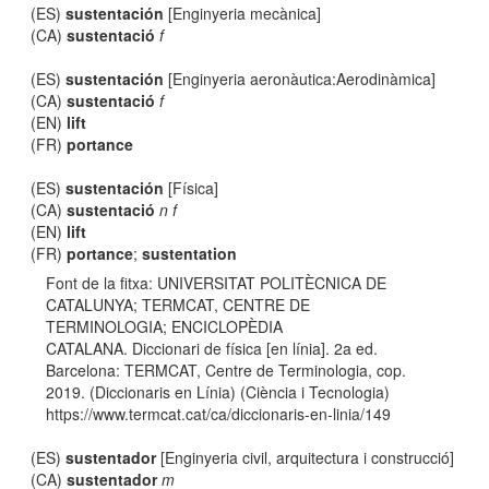
(ES)
sustentación
[Enginyeria mecànica]
(CA)
sustentació
f
(ES)
sustentación
[Enginyeria aeronàutica:Aerodinàmica]
(CA)
sustentació
f
(EN)
lift
(FR)
portance
(ES)
sustentación
[Física]
(CA)
sustentació
n f
(EN)
lift
(FR)
portance
;
sustentation
Font de la fitxa: UNIVERSITAT POLITÈCNICA DE
CATALUNYA; TERMCAT, CENTRE DE
TERMINOLOGIA; ENCICLOPÈDIA
CATALANA. Diccionari de física [en línia]. 2a ed.
Barcelona: TERMCAT, Centre de Terminologia, cop.
2019. (Diccionaris en Línia) (Ciència i Tecnologia)
https://www.termcat.cat/ca/diccionaris-en-linia/149
(ES)
sustentador
[Enginyeria civil, arquitectura i construcció]
(CA)
sustentador
m