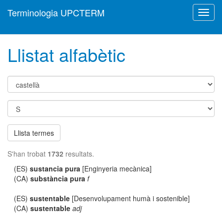
Terminologia UPCTERM
Toggl
navig
Llistat alfabètic
Llista termes
S'han trobat
1732
resultats.
(ES)
sustancia pura
[Enginyeria mecànica]
(CA)
substància pura
f
(ES)
sustentable
[Desenvolupament humà i sostenible]
(CA)
sustentable
adj