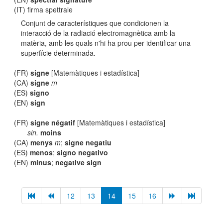
(IT) firma spettrale
Conjunt de característiques que condicionen la
interacció de la radiació electromagnètica amb la
matèria, amb les quals n'hi ha prou per identificar una
superfície determinada.
(FR)
signe
[Matemàtiques i estadística]
(CA)
signe
m
(ES)
signo
(EN)
sign
(FR)
signe négatif
[Matemàtiques i estadística]
sin.
moins
(CA)
menys
m
;
signe negatiu
(ES)
menos
;
signo negativo
(EN)
minus
;
negative sign
12
13
14
15
16