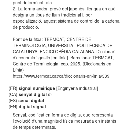
punt determinat, etc.
2. La forma andon prové del japonès, llengua en què
designa un tipus de llum tradicional i, per
especialització, aquest sistema de control de la cadena
de producció.
Font de la fitxa: TERMCAT, CENTRE DE
TERMINOLOGIA; UNIVERSITAT POLITÈCNICA DE
CATALUNYA; ENCICLOPÈDIA CATALANA. Diccionari
d’economia i gestió [en línia]. Barcelona: TERMCAT,
Centre de Terminologia, cop. 2025. (Diccionaris en
Línia)
https://www.termcat.cat/ca/diccionaris-en-linia/339
(FR)
signal numérique
[Enginyeria industrial]
(CA)
senyal digital
m
(ES)
señal digital
(EN)
digital signal
Senyal, codificat en forma de dígits, que representa
l'evolució d'una magnitud física mesurada en instants
de temps determinats.