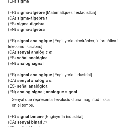
(EN)
sigma
(FR)
sigma-algèbre
[Matemàtiques i estadística]
(CA)
sigma-àlgebra
f
(ES)
sigma-álgebra
(EN)
sigma-algebra
(FR)
signal analogique
[Enginyeria electrònica, informàtica i
telecomunicacions]
(CA)
senyal analògic
m
(ES)
señal analógica
(EN)
analog signal
(FR)
signal analogique
[Enginyeria industrial]
(CA)
senyal analògic
m
(ES)
señal analógica
(EN)
analog signal
;
analogue signal
Senyal que representa l'evolució d'una magnitud física
en el temps.
(FR)
signal binaire
[Enginyeria industrial]
(CA)
senyal binari
m