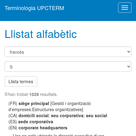
Terminologia UPCTERM
Toggl
navig
Llistat alfabètic
Llista termes
S'han trobat
1028
resultats.
(FR)
siège principal
[Gestió i organització
d'empreses:Estructures organitzatives]
(CA)
domicili social
;
seu corporativa
;
seu social
(ES)
sede corporativa
(EN)
corporate headquarters
Lloc on està ubicada la direcció executiva d'una