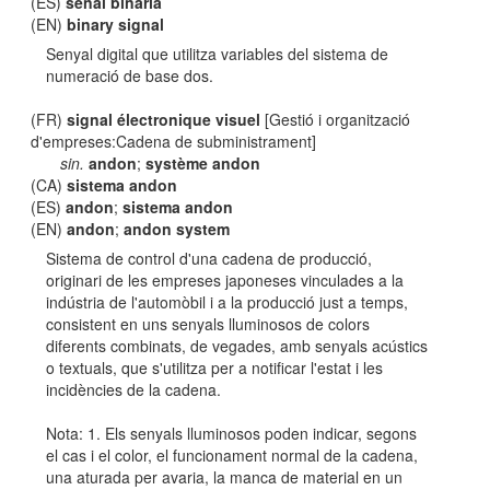
(ES)
señal binaria
(EN)
binary signal
Senyal digital que utilitza variables del sistema de
numeració de base dos.
(FR)
signal électronique visuel
[Gestió i organització
d'empreses:Cadena de subministrament]
sin.
andon
;
système andon
(CA)
sistema andon
(ES)
andon
;
sistema andon
(EN)
andon
;
andon system
Sistema de control d'una cadena de producció,
originari de les empreses japoneses vinculades a la
indústria de l'automòbil i a la producció just a temps,
consistent en uns senyals lluminosos de colors
diferents combinats, de vegades, amb senyals acústics
o textuals, que s'utilitza per a notificar l'estat i les
incidències de la cadena.
Nota: 1. Els senyals lluminosos poden indicar, segons
el cas i el color, el funcionament normal de la cadena,
una aturada per avaria, la manca de material en un