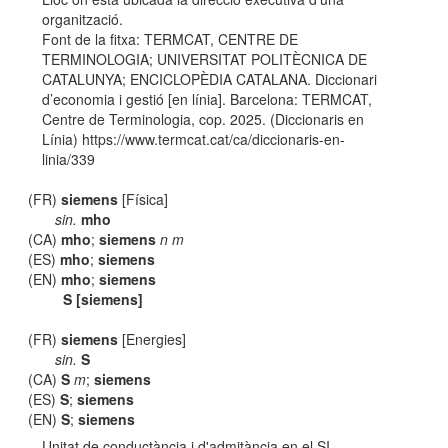
organització.
Font de la fitxa: TERMCAT, CENTRE DE
TERMINOLOGIA; UNIVERSITAT POLITÈCNICA DE
CATALUNYA; ENCICLOPÈDIA CATALANA. Diccionari
d’economia i gestió [en línia]. Barcelona: TERMCAT,
Centre de Terminologia, cop. 2025. (Diccionaris en
Línia) https://www.termcat.cat/ca/diccionaris-en-
linia/339
(FR)
siemens
[Física]
sin.
mho
(CA)
mho
;
siemens
n m
(ES)
mho
;
siemens
(EN)
mho
;
siemens
S [siemens]
(FR)
siemens
[Energies]
sin.
S
(CA)
S
m
;
siemens
(ES)
S
;
siemens
(EN)
S
;
siemens
Unitat de conductància i d'admitància en el SI.