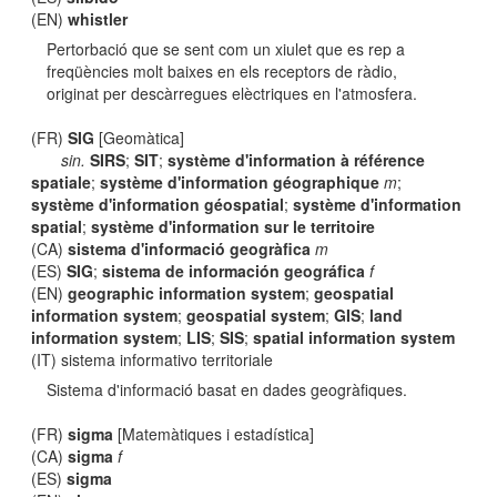
(EN)
whistler
Pertorbació que se sent com un xiulet que es rep a
freqüències molt baixes en els receptors de ràdio,
originat per descàrregues elèctriques en l'atmosfera.
(FR)
SIG
[Geomàtica]
sin.
SIRS
;
SIT
;
système d'information à référence
spatiale
;
système d'information géographique
m
;
système d'information géospatial
;
système d'information
spatial
;
système d'information sur le territoire
(CA)
sistema d'informació geogràfica
m
(ES)
SIG
;
sistema de información geográfica
f
(EN)
geographic information system
;
geospatial
information system
;
geospatial system
;
GIS
;
land
information system
;
LIS
;
SIS
;
spatial information system
(IT) sistema informativo territoriale
Sistema d'informació basat en dades geogràfiques.
(FR)
sigma
[Matemàtiques i estadística]
(CA)
sigma
f
(ES)
sigma