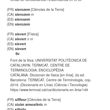
(FR)
sierozem
[Ciències de la Terra]
(CA)
sierozem
m
(ES)
sierosem
(EN)
sierozem
(FR)
sievert
[Física]
(CA)
sievert
n m
(ES)
sievert
(EN)
sievert
Sv
Font de la fitxa: UNIVERSITAT POLITÈCNICA DE
CATALUNYA; TERMCAT, CENTRE DE
TERMINOLOGIA; ENCICLOPÈDIA
CATALANA. Diccionari de física [en línia]. 2a ed.
Barcelona: TERMCAT, Centre de Terminologia, cop.
2019. (Diccionaris en Línia) (Ciència i Tecnologia)
https://www.termcat.cat/ca/diccionaris-en-linia/149
(FR)
siffleur
[Ciències de la Terra]
(CA)
xiulet atmosfèric
m
(ES)
silbido