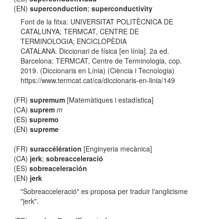
(EN)
superconduction
;
superconductivity
Font de la fitxa: UNIVERSITAT POLITÈCNICA DE
CATALUNYA; TERMCAT, CENTRE DE
TERMINOLOGIA; ENCICLOPÈDIA
CATALANA. Diccionari de física [en línia]. 2a ed.
Barcelona: TERMCAT, Centre de Terminologia, cop.
2019. (Diccionaris en Línia) (Ciència i Tecnologia)
https://www.termcat.cat/ca/diccionaris-en-linia/149
(FR)
supremum
[Matemàtiques i estadística]
(CA)
suprem
m
(ES)
supremo
(EN)
supreme
(FR)
suraccélération
[Enginyeria mecànica]
(CA)
jerk
;
sobreacceleració
(ES)
sobreaceleración
(EN)
jerk
"Sobreacceleració" es proposa per traduir l'anglicisme
"jerk".