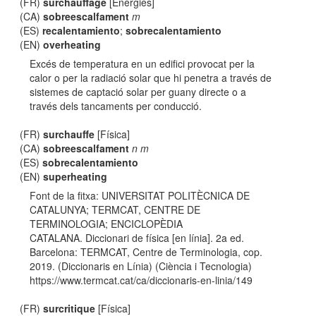
(FR)
surchauffage
[Energies]
(CA)
sobreescalfament
m
(ES)
recalentamiento
;
sobrecalentamiento
(EN)
overheating
Excés de temperatura en un edifici provocat per la
calor o per la radiació solar que hi penetra a través de
sistemes de captació solar per guany directe o a
través dels tancaments per conducció.
(FR)
surchauffe
[Física]
(CA)
sobreescalfament
n m
(ES)
sobrecalentamiento
(EN)
superheating
Font de la fitxa: UNIVERSITAT POLITÈCNICA DE
CATALUNYA; TERMCAT, CENTRE DE
TERMINOLOGIA; ENCICLOPÈDIA
CATALANA. Diccionari de física [en línia]. 2a ed.
Barcelona: TERMCAT, Centre de Terminologia, cop.
2019. (Diccionaris en Línia) (Ciència i Tecnologia)
https://www.termcat.cat/ca/diccionaris-en-linia/149
(FR)
surcritique
[Física]