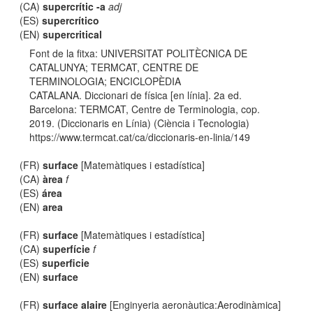
(CA)
supercrític -a
adj
(ES)
supercrítico
(EN)
supercritical
Font de la fitxa: UNIVERSITAT POLITÈCNICA DE
CATALUNYA; TERMCAT, CENTRE DE
TERMINOLOGIA; ENCICLOPÈDIA
CATALANA. Diccionari de física [en línia]. 2a ed.
Barcelona: TERMCAT, Centre de Terminologia, cop.
2019. (Diccionaris en Línia) (Ciència i Tecnologia)
https://www.termcat.cat/ca/diccionaris-en-linia/149
(FR)
surface
[Matemàtiques i estadística]
(CA)
àrea
f
(ES)
área
(EN)
area
(FR)
surface
[Matemàtiques i estadística]
(CA)
superfície
f
(ES)
superficie
(EN)
surface
(FR)
surface alaire
[Enginyeria aeronàutica:Aerodinàmica]