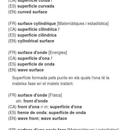
(CA)
superfície corba
f
(ES)
superficie curvada
(EN)
curved surface
(FR)
surface cylindrique
[Matemàtiques i estadística]
(CA)
superfície cilíndrica
f
(ES)
superficie cilíndrica
(EN)
cylindrical surface
(FR)
surface d'onde
[Energies]
(CA)
superfície d'ona
f
(ES)
superficie de onda
(EN)
wave surface
Superfície formada pels punts en els quals l'ona té la
mateixa fase en el mateix instant.
(FR)
surface d'onde
[Física]
sin.
front d'onde
(CA)
front d'ona
n m
;
superfície d'ona
(ES)
frente de onda
;
superficie de onda
(EN)
wave front
;
wave surface
(FR)
surface d'une seule face
[Matemàtiques i estadística]