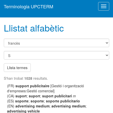
Terminologia UPCTERM
Toggl
navig
Llistat alfabètic
Llista termes
S'han trobat
1028
resultats.
(FR)
support publicitaire
[Gestió i organització
d'empreses:Gestió comercial]
(CA)
suport
;
suport
;
suport publicitari
m
(ES)
soporte
;
soporte
;
soporte publicitario
(EN)
advertising medium
;
advertising medium
;
advertising vehicle