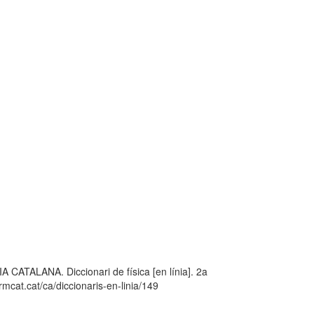
LANA. Diccionari de física [en línia]. 2a
mcat.cat/ca/diccionaris-en-linia/149