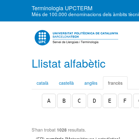
Terminologia UPCTERM
Més de 100.000 denominacions dels àmbits tècnics
Llistat alfabètic
català
castellà
anglès
francès
A
B
C
D
E
F
S'han trobat
1028
resultats.