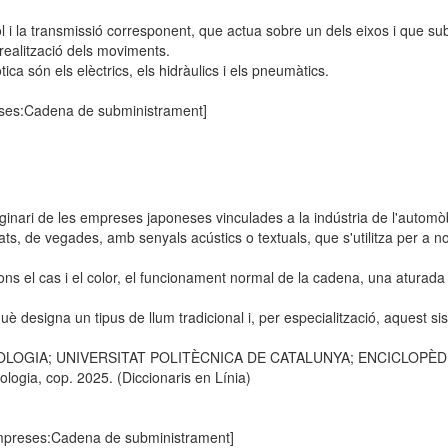
 i la transmissió corresponent, que actua sobre un dels eixos i que subm
 realització dels moviments.
ica són els elèctrics, els hidràulics i els pneumàtics.
eses:Cadena de subministrament]
inari de les empreses japoneses vinculades a la indústria de l'automòbi
s, de vegades, amb senyals acústics o textuals, que s'utilitza per a noti
ons el cas i el color, el funcionament normal de la cadena, una aturada
è designa un tipus de llum tradicional i, per especialització, aquest s
OLOGIA; UNIVERSITAT POLITÈCNICA DE CATALUNYA; ENCICLOPÈDIA C
logia, cop. 2025. (Diccionaris en Línia)
empreses:Cadena de subministrament]