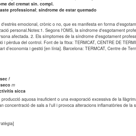
ome del cremat sin. compl.
aste professional
;
síndrome de estar quemado
'estrès emocional, crònic o no, que es manifesta en forma d'esgotament
tzació personal.Notes:1. Segons l'OMS, la síndrome d'esgotament profes
 persona afectada. 2. Els símptomes de la síndrome d'esgotament professio
dequació i pèrdua del control. Font de la fitxa: TERMCAT, CENTRE D
economia i gestió [en línia]. Barcelona: TERMCAT, Centre de Termino
 sec
f
 seco
m
tivitis sicca
 producció aquosa insuficient o una evaporació excessiva de la llàgrim
an concentració de sals a l'ull i provoca alteracions inflamatòries de 
ratègia]