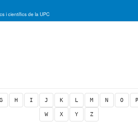
 i científics de la UPC
G
H
I
J
K
L
M
N
O
W
X
Y
Z