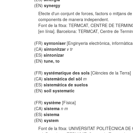
(EN)
synergy
Efecte d'un conjunt de forces, factors o mitjans d
components de manera independent.
Font de la fitxa: TERMCAT, CENTRE DE TERMIN
[en línia]. Barcelona: TERMCAT, Centre de Terminol
(FR)
syntoniser
[Enginyeria electrònica, informàtica
(CA)
sintonitzar
v tr
(ES)
sintonizar
(EN)
tune, to
(FR)
systématique des sols
[Ciències de la Terra]
(CA)
sistemàtica del sòl
m
(ES)
sistemática de suelos
(EN)
soil systematic
(FR)
système
[Física]
(CA)
sistema
n m
(ES)
sistema
(EN)
system
Font de la fitxa: UNIVERSITAT POLITÈCNICA DE