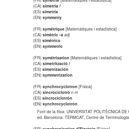
(FR)
symétrie
[Matemàtiques i estadística]
(CA)
simetria
f
(ES)
simetría
(EN)
symmetry
(FR)
symétrique
[Matemàtiques i estadística]
(CA)
simètric -a
adj
(ES)
simétrico
(EN)
symmetric
(FR)
symétrisation
[Matemàtiques i estadística]
(CA)
simetrització
f
(ES)
simetrización
(EN)
symmetrization
(FR)
synchrocyclotron
[Física]
(CA)
sincrociclotró
n m
(ES)
sincrociclotrón
(EN)
synchrocyclotron
Font de la fitxa: UNIVERSITAT POLITÈCNICA DE
ed. Barcelona: TERMCAT, Centre de Terminologia, co
(FR)
synchronisation d'Einstein
[Física]