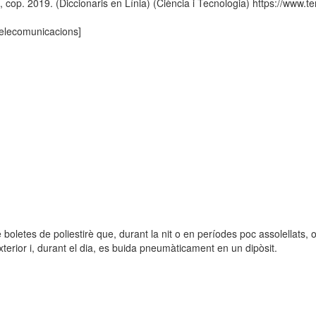
p. 2019. (Diccionaris en Línia) (Ciència i Tecnologia) https://www.ter
 telecomunicacions]
e boletes de poliestirè que, durant la nit o en períodes poc assolellats
terior i, durant el dia, es buida pneumàticament en un dipòsit.