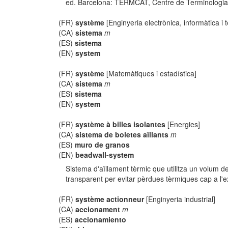
ed. Barcelona: TERMCAT, Centre de Terminologia, co
(FR)
système
[Enginyeria electrònica, informàtica i
(CA)
sistema
m
(ES)
sistema
(EN)
system
(FR)
système
[Matemàtiques i estadística]
(CA)
sistema
m
(ES)
sistema
(EN)
system
(FR)
système à billes isolantes
[Energies]
(CA)
sistema de boletes aïllants
m
(ES)
muro de granos
(EN)
beadwall-system
Sistema d'aïllament tèrmic que utilitza un volum d
transparent per evitar pèrdues tèrmiques cap a l'ex
(FR)
système actionneur
[Enginyeria industrial]
(CA)
accionament
m
(ES)
accionamiento