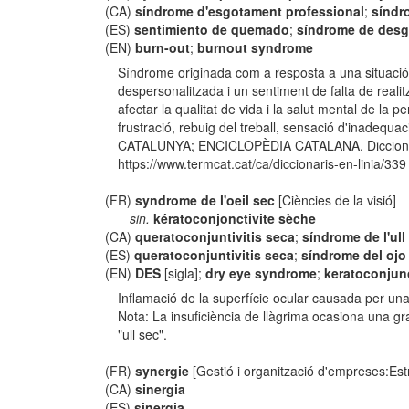
(CA)
síndrome d'esgotament professional
;
síndr
(ES)
sentimiento de quemado
;
síndrome de desg
(EN)
burn-out
;
burnout syndrome
Síndrome originada com a resposta a una situació d
despersonalitzada i un sentiment de falta de reali
afectar la qualitat de vida i la salut mental de la
frustració, rebuig del treball, sensació d'ina
CATALUNYA; ENCICLOPÈDIA CATALANA. Diccionari d’
https://www.termcat.cat/ca/diccionaris-en-linia/339
(FR)
syndrome de l'oeil sec
[Ciències de la visió]
sin.
kératoconjonctivite sèche
(CA)
queratoconjuntivitis seca
;
síndrome de l'ull
(ES)
queratoconjuntivitis seca
;
síndrome del ojo
(EN)
DES
[sigla];
dry eye syndrome
;
keratoconjunc
Inflamació de la superfície ocular causada per una
Nota: La insuficiència de llàgrima ocasiona una gr
"ull sec".
(FR)
synergie
[Gestió i organització d'empreses:Est
(CA)
sinergia
(ES)
sinergia