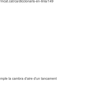
mcat.cat/ca/diccionaris-en-linia/149
, omple la cambra d'aire d'un tancament