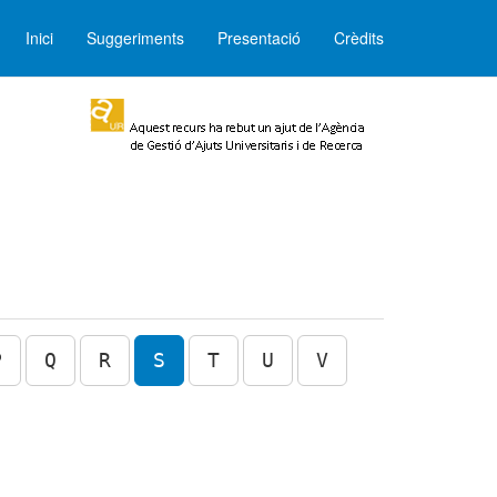
Inici
Suggeriments
Presentació
Crèdits
P
Q
R
S
T
U
V