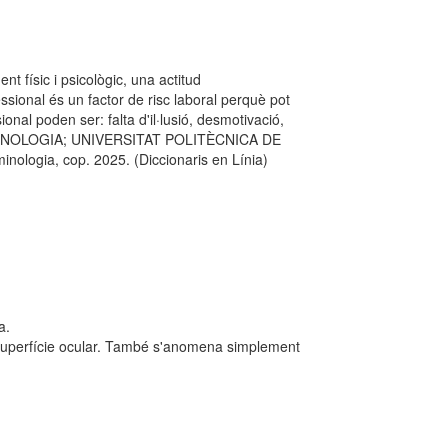
 físic i psicològic, una actitud
sional és un factor de risc laboral perquè pot
nal poden ser: falta d'il·lusió, desmotivació,
E TERMINOLOGIA; UNIVERSITAT POLITÈCNICA DE
logia, cop. 2025. (Diccionaris en Línia)
a.
la superfície ocular. També s'anomena simplement