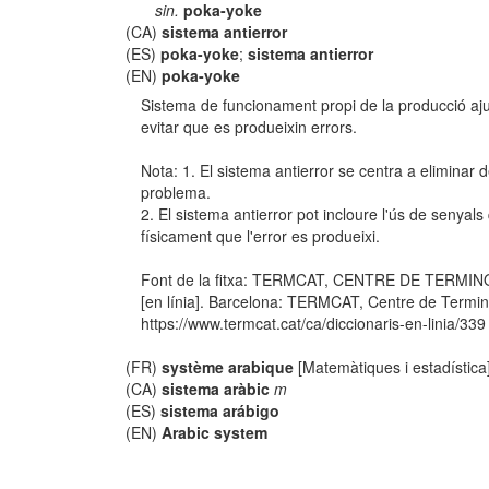
sin.
poka-yoke
(CA)
sistema antierror
(ES)
poka-yoke
;
sistema antierror
(EN)
poka-yoke
Sistema de funcionament propi de la producció aju
evitar que es produeixin errors.
Nota: 1. El sistema antierror se centra a eliminar
problema.
2. El sistema antierror pot incloure l'ús de senya
físicament que l'error es produeixi.
Font de la fitxa: TERMCAT, CENTRE DE TERMIN
[en línia]. Barcelona: TERMCAT, Centre de Termino
https://www.termcat.cat/ca/diccionaris-en-linia/339
(FR)
système arabique
[Matemàtiques i estadística
(CA)
sistema aràbic
m
(ES)
sistema arábigo
(EN)
Arabic system