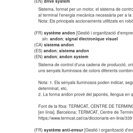
(EN)
drive system
Sistema, format per un motor, el sistema de control
al terminal l'energia mecànica necessària per a la
Nota: Els principals accionaments utilitzats en robòt
(FR)
système andon
[Gestió i organització d'empr
sin.
andon
;
signal électronique visuel
(CA)
sistema andon
(ES)
andon
;
sistema andon
(EN)
andon
;
andon system
Sistema de control d'una cadena de producció, orig
uns senyals lluminosos de colors diferents combinat
Nota: 1. Els senyals lluminosos poden indicar, seg
determinat, etc.
2. La forma andon prové del japonès, llengua en qu
Font de la fitxa: TERMCAT, CENTRE DE TERMIN
[en línia]. Barcelona: TERMCAT, Centre de Termino
https://www.termcat.cat/ca/diccionaris-en-linia/339
(FR)
système anti-erreur
[Gestió i organització d'