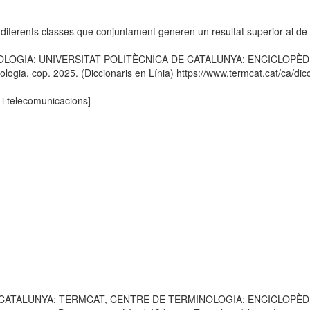
e diferents classes que conjuntament generen un resultat superior al de
OLOGIA; UNIVERSITAT POLITÈCNICA DE CATALUNYA; ENCICLOPÈDIA C
ogia, cop. 2025. (Diccionaris en Línia) https://www.termcat.cat/ca/dicc
 i telecomunicacions]
 CATALUNYA; TERMCAT, CENTRE DE TERMINOLOGIA; ENCICLOPÈDIA CATA