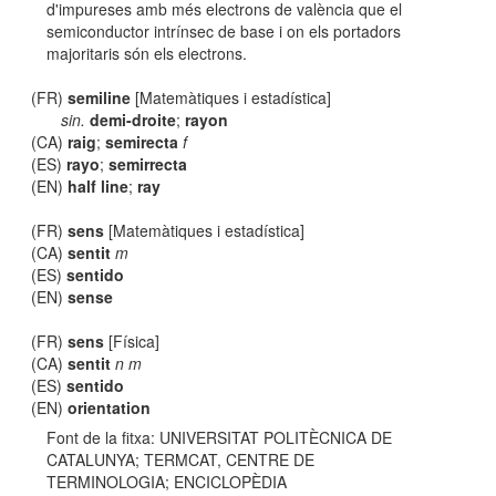
d'impureses amb més electrons de valència que el
semiconductor intrínsec de base i on els portadors
majoritaris són els electrons.
(FR)
semiline
[Matemàtiques i estadística]
sin.
demi-droite
;
rayon
(CA)
raig
;
semirecta
f
(ES)
rayo
;
semirrecta
(EN)
half line
;
ray
(FR)
sens
[Matemàtiques i estadística]
(CA)
sentit
m
(ES)
sentido
(EN)
sense
(FR)
sens
[Física]
(CA)
sentit
n m
(ES)
sentido
(EN)
orientation
Font de la fitxa: UNIVERSITAT POLITÈCNICA DE
CATALUNYA; TERMCAT, CENTRE DE
TERMINOLOGIA; ENCICLOPÈDIA