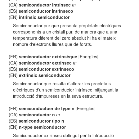
(CA)
semiconductor intrínsec
m
(ES)
semiconductor intrínseco
(EN)
intrinsic semiconductor
Semiconductor pur que presenta propietats elèctriques
corresponents a un cristall pur, de manera que a una
temperatura diferent del zero absolut hi ha el mateix
nombre d'electrons lliures que de forats.
(FR)
semiconductor extrinsèque
[Energies]
(CA)
semiconductor extrínsec
m
(ES)
semiconductor extrínseco
(EN)
extrinsic semiconductor
Semiconductor que resulta d'alterar les propietats
elèctriques d'un semiconductor intrínsec mitjançant la
introducció d'impureses en la seva estructura.
(FR)
semiconductuer de type n
[Energies]
(CA)
semiconductor n
m
(ES)
semiconductor tipo n
(EN)
n-type semiconductor
Semiconductor extrínsec obtingut per la introducció