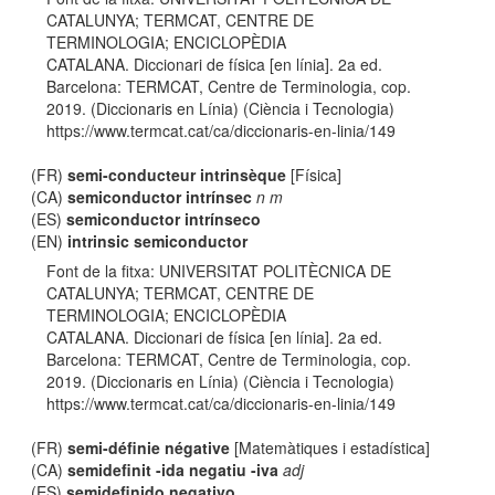
CATALUNYA; TERMCAT, CENTRE DE
TERMINOLOGIA; ENCICLOPÈDIA
CATALANA. Diccionari de física [en línia]. 2a ed.
Barcelona: TERMCAT, Centre de Terminologia, cop.
2019. (Diccionaris en Línia) (Ciència i Tecnologia)
https://www.termcat.cat/ca/diccionaris-en-linia/149
(FR)
semi-conducteur intrinsèque
[Física]
(CA)
semiconductor intrínsec
n m
(ES)
semiconductor intrínseco
(EN)
intrinsic semiconductor
Font de la fitxa: UNIVERSITAT POLITÈCNICA DE
CATALUNYA; TERMCAT, CENTRE DE
TERMINOLOGIA; ENCICLOPÈDIA
CATALANA. Diccionari de física [en línia]. 2a ed.
Barcelona: TERMCAT, Centre de Terminologia, cop.
2019. (Diccionaris en Línia) (Ciència i Tecnologia)
https://www.termcat.cat/ca/diccionaris-en-linia/149
(FR)
semi-définie négative
[Matemàtiques i estadística]
(CA)
semidefinit -ida negatiu -iva
adj
(ES)
semidefinido negativo