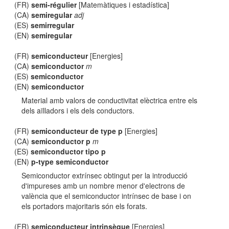
(FR)
semi-régulier
[Matemàtiques i estadística]
(CA)
semiregular
adj
(ES)
semirregular
(EN)
semiregular
(FR)
semiconducteur
[Energies]
(CA)
semiconductor
m
(ES)
semiconductor
(EN)
semiconductor
Material amb valors de conductivitat elèctrica entre els
dels aïlladors i els dels conductors.
(FR)
semiconducteur de type p
[Energies]
(CA)
semiconductor p
m
(ES)
semiconductor tipo p
(EN)
p-type semiconductor
Semiconductor extrínsec obtingut per la introducció
d'impureses amb un nombre menor d'electrons de
valència que el semiconductor intrínsec de base i on
els portadors majoritaris són els forats.
(FR)
semiconducteur intrinsèque
[Energies]