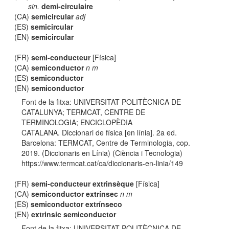
sin.
demi-circulaire
(CA)
semicircular
adj
(ES)
semicircular
(EN)
semicircular
(FR)
semi-conducteur
[Física]
(CA)
semiconductor
n m
(ES)
semiconductor
(EN)
semiconductor
Font de la fitxa: UNIVERSITAT POLITÈCNICA DE
CATALUNYA; TERMCAT, CENTRE DE
TERMINOLOGIA; ENCICLOPÈDIA
CATALANA. Diccionari de física [en línia]. 2a ed.
Barcelona: TERMCAT, Centre de Terminologia, cop.
2019. (Diccionaris en Línia) (Ciència i Tecnologia)
https://www.termcat.cat/ca/diccionaris-en-linia/149
(FR)
semi-conducteur extrinsèque
[Física]
(CA)
semiconductor extrínsec
n m
(ES)
semiconductor extrínseco
(EN)
extrinsic semiconductor
Font de la fitxa: UNIVERSITAT POLITÈCNICA DE