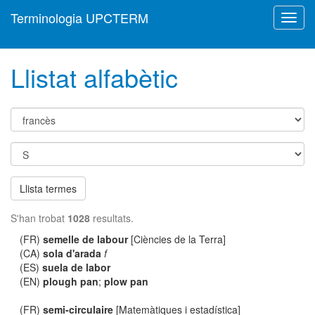
Terminologia UPCTERM
Toggl
navig
Llistat alfabètic
Llista termes
S'han trobat
1028
resultats.
(FR)
semelle de labour
[Ciències de la Terra]
(CA)
sola d'arada
f
(ES)
suela de labor
(EN)
plough pan
;
plow pan
(FR)
semi-circulaire
[Matemàtiques i estadística]