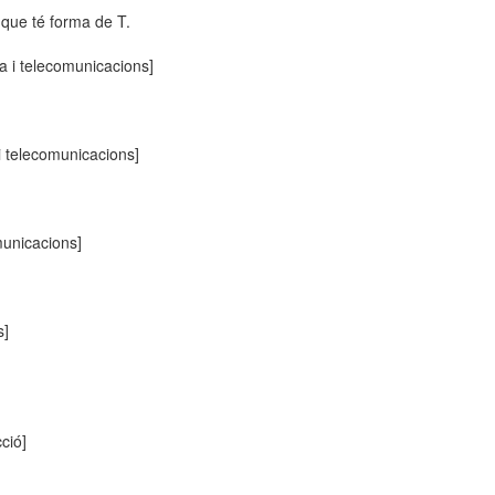
que té forma de T.
ca i telecomunicacions]
 i telecomunicacions]
municacions]
s]
cció]