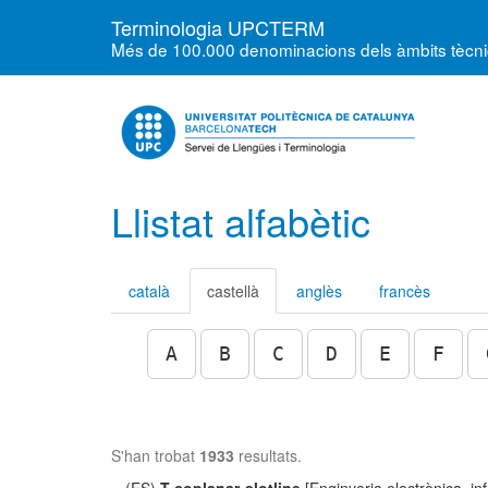
Terminologia UPCTERM
Més de 100.000 denominacions dels àmbits tècnics
Llistat alfabètic
català
castellà
anglès
francès
A
B
C
D
E
F
S'han trobat
1933
resultats.