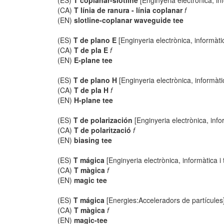
(ES)
T coplanar-slotline
[Enginyeria electrònica, in
(CA)
T línia de ranura - línia coplanar
f
(EN)
slotline-coplanar waveguide tee
(ES)
T de plano E
[Enginyeria electrònica, informàti
(CA)
T de pla E
f
(EN)
E-plane tee
(ES)
T de plano H
[Enginyeria electrònica, informàti
(CA)
T de pla H
f
(EN)
H-plane tee
(ES)
T de polarización
[Enginyeria electrònica, info
(CA)
T de polarització
f
(EN)
biasing tee
(ES)
T mágica
[Enginyeria electrònica, informàtica i
(CA)
T màgica
f
(EN)
magic tee
(ES)
T mágica
[Energies:Acceleradors de partícules
(CA)
T màgica
f
(EN)
magic-tee