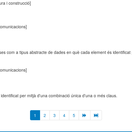
ura i construcció]
ecomunicacions]
ses com a tipus abstracte de dades en què cada element és identificat
ecomunicacions]
dentificat per mitjà d'una combinació única d'una o més claus.
1
2
3
4
5