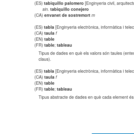
(ES)
tabiquillo palomero
[Enginyeria civil, arquitect
sin.
tabiquillo conejero
(CA)
envanet de sostremort
m
(ES)
tabla
[Enginyeria electrònica, informàtica i tel
(CA)
taula
f
(EN)
table
(FR)
table
;
tableau
Tipus de dades en què els valors són taules (ente
claus).
(ES)
tabla
[Enginyeria electrònica, informàtica i tel
(CA)
taula
f
(EN)
table
(FR)
table
;
tableau
Tipus abstracte de dades en què cada element és i