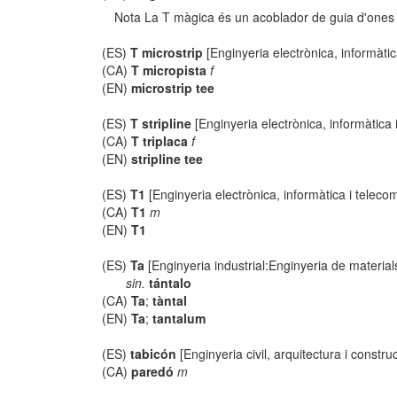
Nota La T màgica és un acoblador de guia d'ones 
(ES)
T microstrip
[Enginyeria electrònica, informàti
(CA)
T micropista
f
(EN)
microstrip tee
(ES)
T stripline
[Enginyeria electrònica, informàtica
(CA)
T triplaca
f
(EN)
stripline tee
(ES)
T1
[Enginyeria electrònica, informàtica i teleco
(CA)
T1
m
(EN)
T1
(ES)
Ta
[Enginyeria industrial:Enginyeria de material
sin.
tántalo
(CA)
Ta
;
tàntal
(EN)
Ta
;
tantalum
(ES)
tabicón
[Enginyeria civil, arquitectura i constru
(CA)
paredó
m