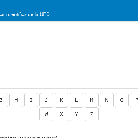
 i científics de la UPC
G
H
I
J
K
L
M
N
O
W
X
Y
Z