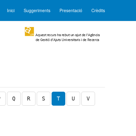
Inici
Suggeriments
Presentació
Crèdits
P
Q
R
S
T
U
V