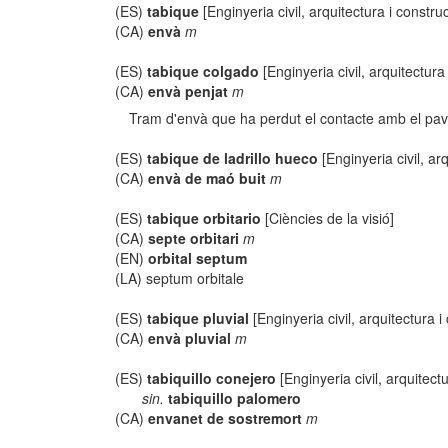
(ES)
tabique
[Enginyeria civil, arquitectura i constru
(CA)
envà
m
(ES)
tabique colgado
[Enginyeria civil, arquitectura
(CA)
envà penjat
m
Tram d'envà que ha perdut el contacte amb el pavi
(ES)
tabique de ladrillo hueco
[Enginyeria civil, ar
(CA)
envà de maó buit
m
(ES)
tabique orbitario
[Ciències de la visió]
(CA)
septe orbitari
m
(EN)
orbital septum
(LA) septum orbitale
(ES)
tabique pluvial
[Enginyeria civil, arquitectura i
(CA)
envà pluvial
m
(ES)
tabiquillo conejero
[Enginyeria civil, arquitect
sin.
tabiquillo palomero
(CA)
envanet de sostremort
m