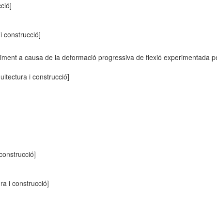
cció]
 i construcció]
ment a causa de la deformació progressiva de flexió experimentada pel
quitectura i construcció]
 construcció]
ura i construcció]