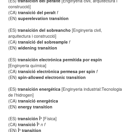
(ES)
transición del peralte
[Enginyeria civil, arquitectura i
construcció]
(CA)
transició del peralt
f
(EN)
superelevation transition
(ES)
transición del sobreancho
[Enginyeria civil,
arquitectura i construcció]
(CA)
transició del sobreample
f
(EN)
widening transition
(ES)
transición electrónica permitida por espín
[Enginyeria química]
(CA)
transició electrònica permesa per spin
f
(EN)
spin-allowed electronic transition
(ES)
transición energética
[Enginyeria industrial:Tecnologia
de l'hidrogen]
(CA)
transició energètica
(EN)
energy transition
(ES)
transición Î³
[Física]
(CA)
transició Î³
n f
(EN)
Î³ transition