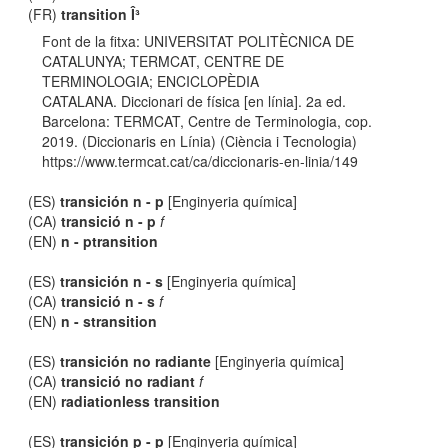
(FR)
transition Î³
Font de la fitxa: UNIVERSITAT POLITÈCNICA DE
CATALUNYA; TERMCAT, CENTRE DE
TERMINOLOGIA; ENCICLOPÈDIA
CATALANA. Diccionari de física [en línia]. 2a ed.
Barcelona: TERMCAT, Centre de Terminologia, cop.
2019. (Diccionaris en Línia) (Ciència i Tecnologia)
https://www.termcat.cat/ca/diccionaris-en-linia/149
(ES)
transición n - p
[Enginyeria química]
(CA)
transició n - p
f
(EN)
n - ptransition
(ES)
transición n - s
[Enginyeria química]
(CA)
transició n - s
f
(EN)
n - stransition
(ES)
transición no radiante
[Enginyeria química]
(CA)
transició no radiant
f
(EN)
radiationless transition
(ES)
transición p - p
[Enginyeria química]