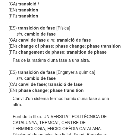
(CA)
transició
f
(EN)
transition
(FR)
transition
(ES)
transición de fase
[Física]
sin.
cambio de fase
(CA)
canvi de fase
n m
;
transició de fase
(EN)
change of phase
;
phase change
;
phase transition
(FR)
changement de phase
;
transition de phase
Pas de la matèria d'una fase a una altra.
(ES)
transición de fase
[Enginyeria química]
sin.
cambio de fase
(CA)
canvi de fase
;
transició de fase
(EN)
phase change
;
phase transition
Canvi d'un sistema termodinàmic d'una fase a una
altra.
Font de la fitxa: UNIVERSITAT POLITÈCNICA DE
CATALUNYA; TERMCAT, CENTRE DE
TERMINOLOGIA; ENCICLOPÈDIA CATALANA.
Diccionari de química [en línia]. 3a ed. Barcelona: