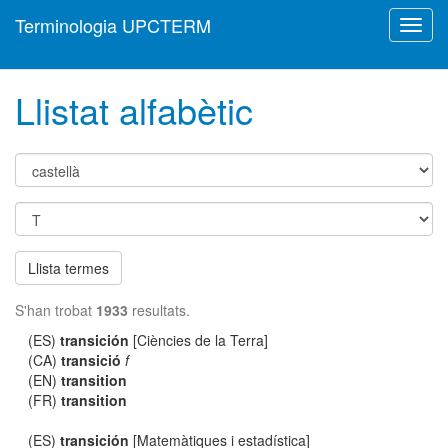
Terminologia UPCTERM
Toggl
navig
Llistat alfabètic
Llista termes
S'han trobat
1933
resultats.
(ES)
transición
[Ciències de la Terra]
(CA)
transició
f
(EN)
transition
(FR)
transition
(ES)
transición
[Matemàtiques i estadística]