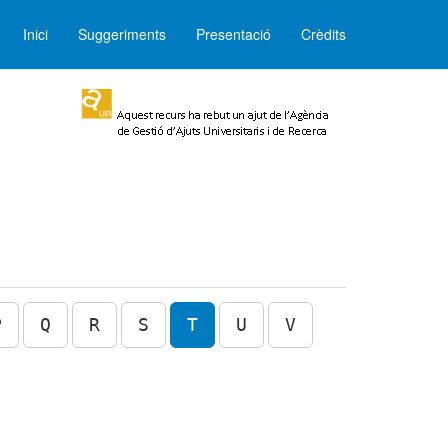
Inici
Suggeriments
Presentació
Crèdits
P
Q
R
S
T
U
V