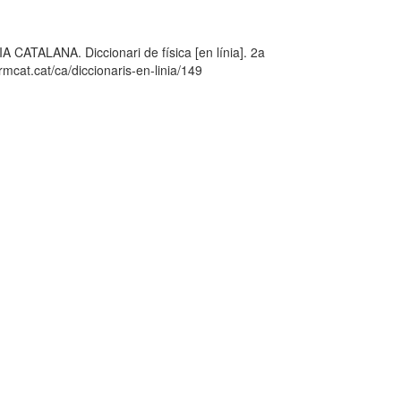
LANA. Diccionari de física [en línia]. 2a
mcat.cat/ca/diccionaris-en-linia/149