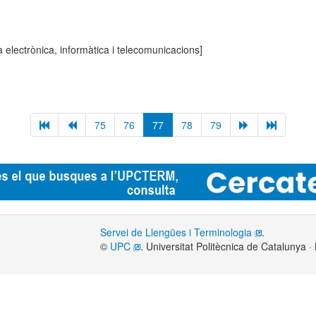
 electrònica, informàtica i telecomunicacions]
75
76
77
78
79
Servei de Llengües i Terminologia
.
©
UPC
. Universitat Politècnica de Catalunya 