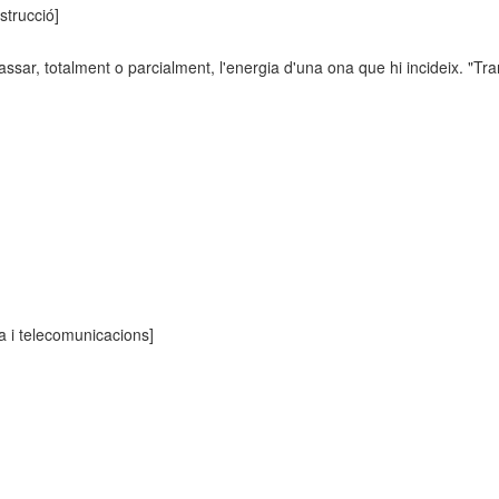
strucció]
passar, totalment o parcialment, l'energia d'una ona que hi incideix. "Tr
ca i telecomunicacions]