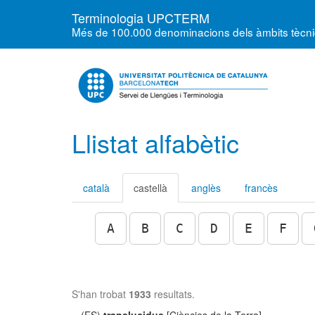
Terminologia UPCTERM
Més de 100.000 denominacions dels àmbits tècnics
Llistat alfabètic
català
castellà
anglès
francès
A
B
C
D
E
F
S'han trobat
1933
resultats.