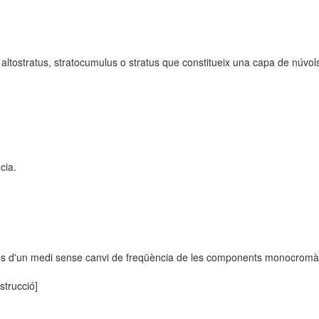
 altostratus, stratocumulus o stratus que constitueix una capa de núvols 
cia.
avés d'un medi sense canvi de freqüència de les components monocromàt
strucció]