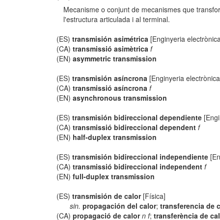
Mecanisme o conjunt de mecanismes que transforma
l'estructura articulada i al terminal.
(ES)
transmisión asimétrica
[Enginyeria electrònica
(CA)
transmissió asimètrica
f
(EN)
asymmetric transmission
(ES)
transmisión asíncrona
[Enginyeria electrònica
(CA)
transmissió asíncrona
f
(EN)
asynchronous transmission
(ES)
transmisión bidireccional dependiente
[Engi
(CA)
transmissió bidireccional dependent
f
(EN)
half-duplex transmission
(ES)
transmisión bidireccional independiente
[En
(CA)
transmissió bidireccional independent
f
(EN)
full-duplex transmission
(ES)
transmisión de calor
[Física]
sin.
propagación del calor
;
transferencia de c
(CA)
propagació de calor
n f
;
transferència de ca