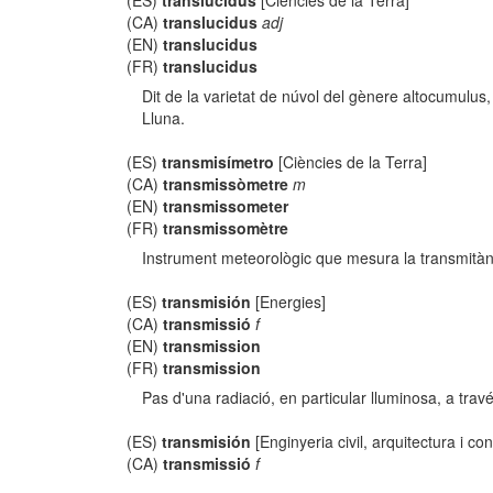
(ES)
translucidus
[Ciències de la Terra]
(CA)
translucidus
adj
(EN)
translucidus
(FR)
translucidus
Dit de la varietat de núvol del gènere altocumulus,
Lluna.
(ES)
transmisímetro
[Ciències de la Terra]
(CA)
transmissòmetre
m
(EN)
transmissometer
(FR)
transmissomètre
Instrument meteorològic que mesura la transmitàn
(ES)
transmisión
[Energies]
(CA)
transmissió
f
(EN)
transmission
(FR)
transmission
Pas d'una radiació, en particular lluminosa, a tr
(ES)
transmisión
[Enginyeria civil, arquitectura i con
(CA)
transmissió
f