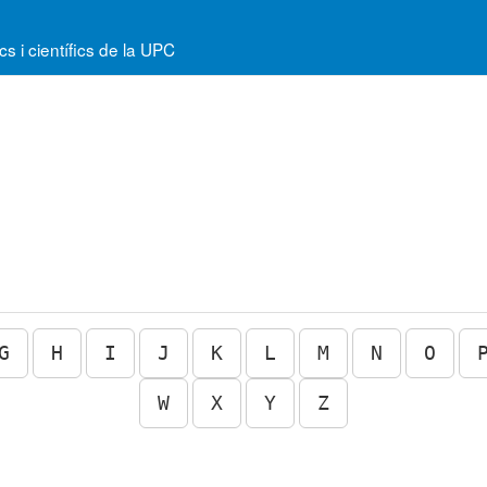
 i científics de la UPC
G
H
I
J
K
L
M
N
O
W
X
Y
Z