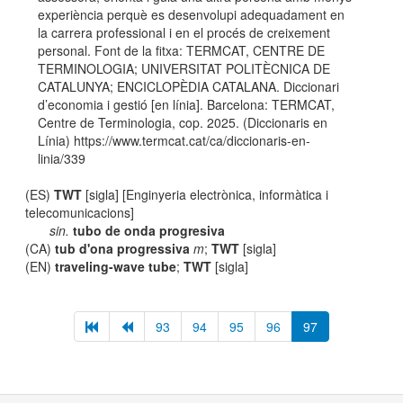
experiència perquè es desenvolupi adequadament en
la carrera professional i en el procés de creixement
personal. Font de la fitxa: TERMCAT, CENTRE DE
TERMINOLOGIA; UNIVERSITAT POLITÈCNICA DE
CATALUNYA; ENCICLOPÈDIA CATALANA. Diccionari
d’economia i gestió [en línia]. Barcelona: TERMCAT,
Centre de Terminologia, cop. 2025. (Diccionaris en
Línia) https://www.termcat.cat/ca/diccionaris-en-
linia/339
(ES)
TWT
[sigla] [Enginyeria electrònica, informàtica i
telecomunicacions]
sin.
tubo de onda progresiva
(CA)
tub d'ona progressiva
m
;
TWT
[sigla]
(EN)
traveling-wave tube
;
TWT
[sigla]
93
94
95
96
97