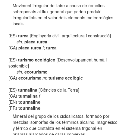
Moviment irregular de l'aire a causa de remolins
sobreposats al flux general que poden produir
irregularitats en el valor dels elements meteorològics
locals .
(ES)
turca
[Enginyeria civil, arquitectura i construcció]
sin.
placa turca
(CA)
placa turca
f
;
turca
(ES)
turismo ecológico
[Desenvolupament humà i
sostenible]
sin.
ecoturismo
(CA)
ecoturisme
m
;
turisme ecològic
(ES)
turmalina
[Ciències de la Terra]
(CA)
turmalina
f
(EN)
tourmaline
(FR)
tourmaline
Mineral del grupo de los ciclosilicatos, formado por
mezclas isomorfas de los términos alcalino, magnésico
y férrico que cristaliza en el sistema trigonal en
prismas alargados de caras convexas.