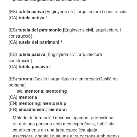
(ES)
tutela activa
[Enginyeria civil, arquitectura i construcció]
(CA)
tutela activa
f
(ES)
tutela del patrimonio
[Enginyeria civil, arquitectura i
construcció]
(CA)
tutela del patrimoni
f
(ES)
tutela pasiva
[Enginyeria civil, arquitectura i
construcció]
(CA)
tutela passiva
f
(ES)
tutoría
[Gestió i organització d'empreses:Gestió de
personal]
sin.
mentoria
;
mentoring
(CA)
mentoria
(EN)
mentoring
;
mentorship
(FR)
encadrement
;
mentorat
Mètode de formació i desenvolupament professional
en què una persona amb més experiència, habilitats i
coneixements en una àrea específica ajuda,
assessora, orienta i guia una altra persona amb menys