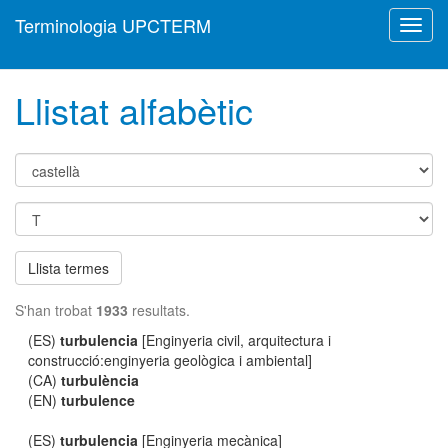
Terminologia UPCTERM
Toggl
navig
Llistat alfabètic
Llista termes
S'han trobat
1933
resultats.
(ES)
turbulencia
[Enginyeria civil, arquitectura i
construcció:enginyeria geològica i ambiental]
(CA)
turbulència
(EN)
turbulence
(ES)
turbulencia
[Enginyeria mecànica]