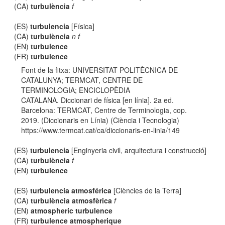
(CA)
turbulència
f
(ES)
turbulencia
[Física]
(CA)
turbulència
n f
(EN)
turbulence
(FR)
turbulence
Font de la fitxa: UNIVERSITAT POLITÈCNICA DE
CATALUNYA; TERMCAT, CENTRE DE
TERMINOLOGIA; ENCICLOPÈDIA
CATALANA. Diccionari de física [en línia]. 2a ed.
Barcelona: TERMCAT, Centre de Terminologia, cop.
2019. (Diccionaris en Línia) (Ciència i Tecnologia)
https://www.termcat.cat/ca/diccionaris-en-linia/149
(ES)
turbulencia
[Enginyeria civil, arquitectura i construcció]
(CA)
turbulència
f
(EN)
turbulence
(ES)
turbulencia atmosférica
[Ciències de la Terra]
(CA)
turbulència atmosfèrica
f
(EN)
atmospheric turbulence
(FR)
turbulence atmospherique