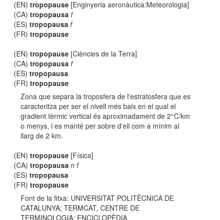
(EN)
tropopause
[Enginyeria aeronàutica:Meteorologia]
(CA)
tropopausa
f
(ES)
tropopausa
f
(FR)
tropopause
(EN)
tropopause
[Ciències de la Terra]
(CA)
tropopausa
f
(ES)
tropopausa
(FR)
tropopause
Zona que separa la troposfera de l'estratosfera que es
caracteritza per ser el nivell més baix en el qual el
gradient tèrmic vertical és aproximadament de 2°C/km
o menys, i es manté per sobre d'ell com a mínim al
llarg de 2 km.
(EN)
tropopause
[Física]
(CA)
tropopausa
n f
(ES)
tropopausa
(FR)
tropopause
Font de la fitxa: UNIVERSITAT POLITÈCNICA DE
CATALUNYA; TERMCAT, CENTRE DE
TERMINOLOGIA; ENCICLOPÈDIA