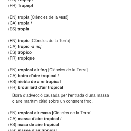
(FR)
Tropept
(EN)
tropia
[Ciències de la visió]
(CA)
tropia
f
(ES)
tropía
(EN)
tropic
[Ciències de la Terra]
(CA)
tròpic -a
adj
(ES)
trópico
(FR)
tropique
(EN)
tropical air fog
[Ciències de la Terra]
(CA)
boira d'aire tropical
f
(ES)
niebla de aire tropical
(FR)
brouillard d'air tropical
Boira d'advecció causada per l'entrada d'una massa
d'aire marítim càlid sobre un continent fred.
(EN)
tropical air mass
[Ciències de la Terra]
(CA)
massa d'aire tropical
f
(ES)
masa de aire tropical
(FR)
masse d'air tropical