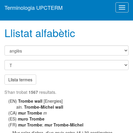
Terminologia UPCTERM
Toggl
navig
Llistat alfabètic
Llista termes
S'han trobat
1567
resultats.
(EN)
Trombe wall
[Energies]
sin.
Trombe-Michel wall
(CA)
mur Trombe
m
(ES)
muro Trombe
(FR)
mur Trombe
;
mur Trombe-Michel
Mur solar d'obra, d'un gruix entre 15 i 30 centímetres,