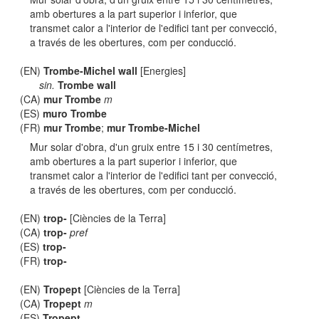
amb obertures a la part superior i inferior, que
transmet calor a l'interior de l'edifici tant per convecció,
a través de les obertures, com per conducció.
(EN)
Trombe-Michel wall
[Energies]
sin.
Trombe wall
(CA)
mur Trombe
m
(ES)
muro Trombe
(FR)
mur Trombe
;
mur Trombe-Michel
Mur solar d'obra, d'un gruix entre 15 i 30 centímetres,
amb obertures a la part superior i inferior, que
transmet calor a l'interior de l'edifici tant per convecció,
a través de les obertures, com per conducció.
(EN)
trop-
[Ciències de la Terra]
(CA)
trop-
pref
(ES)
trop-
(FR)
trop-
(EN)
Tropept
[Ciències de la Terra]
(CA)
Tropept
m
(ES)
Tropept