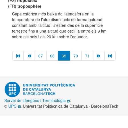
(ES)
troposfera
(FR)
troposphère
Capa esfèrica més baixa de l'atmosfera on la
temperatura de l'aire disminueix de forma gairebé
constant amb l'altitud i s'estén des de la superfície
terrestre fins a una altitud que oscil·la entre els 9 km
sobre els pols i els 20 km sobre l'equador.
67
68
69
70
71
Servei de Llengües i Terminologia
.
©
UPC
. Universitat Politècnica de Catalunya · BarcelonaTech