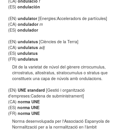
(CA)
ondulació
f
(ES)
ondulación
(EN)
undulator
[Energies:Acceleradors de partícules]
(CA)
ondulador
m
(ES)
ondulador
(EN)
undulatus
[Ciències de la Terra]
(CA)
undulatus
adj
(ES)
undulatus
(FR)
undulatus
Dit de la varietat de núvol del gènere cirrocumulus,
cirrostratus, altostratus, stratocumulus o stratus que
constitueix una capa de núvols amb ondulacions.
(EN)
UNE standard
[Gestió i organització
d'empreses:Cadena de subministrament]
(CA)
norma UNE
(ES)
norma UNE
(FR)
norma UNE
Norma desenvolupada per l'Associació Espanyola de
Normalització per a la normalització en l'àmbit