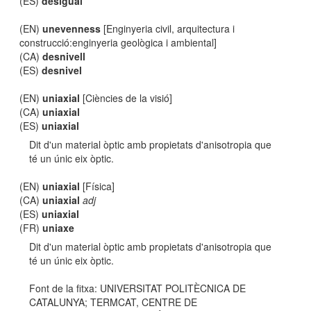
(ES)
desigual
(EN)
unevenness
[Enginyeria civil, arquitectura i
construcció:enginyeria geològica i ambiental]
(CA)
desnivell
(ES)
desnivel
(EN)
uniaxial
[Ciències de la visió]
(CA)
uniaxial
(ES)
uniaxial
Dit d'un material òptic amb propietats d'anisotropia que
té un únic eix òptic.
(EN)
uniaxial
[Física]
(CA)
uniaxial
adj
(ES)
uniaxial
(FR)
uniaxe
Dit d'un material òptic amb propietats d'anisotropia que
té un únic eix òptic.
Font de la fitxa: UNIVERSITAT POLITÈCNICA DE
CATALUNYA; TERMCAT, CENTRE DE