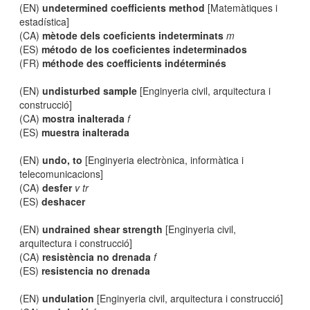
(EN)
undetermined coefficients method
[Matemàtiques i
estadística]
(CA)
mètode dels coeficients indeterminats
m
(ES)
método de los coeficientes indeterminados
(FR)
méthode des coefficients indéterminés
(EN)
undisturbed sample
[Enginyeria civil, arquitectura i
construcció]
(CA)
mostra inalterada
f
(ES)
muestra inalterada
(EN)
undo, to
[Enginyeria electrònica, informàtica i
telecomunicacions]
(CA)
desfer
v tr
(ES)
deshacer
(EN)
undrained shear strength
[Enginyeria civil,
arquitectura i construcció]
(CA)
resistència no drenada
f
(ES)
resistencia no drenada
(EN)
undulation
[Enginyeria civil, arquitectura i construcció]