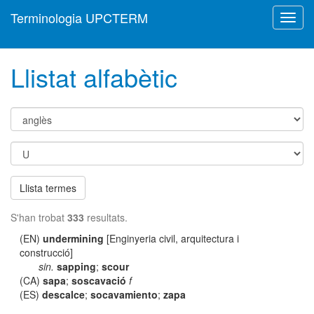
Terminologia UPCTERM
Toggl
navig
Llistat alfabètic
Llista termes
S'han trobat
333
resultats.
(EN)
undermining
[Enginyeria civil, arquitectura i
construcció]
sin.
sapping
;
scour
(CA)
sapa
;
soscavació
f
(ES)
descalce
;
socavamiento
;
zapa