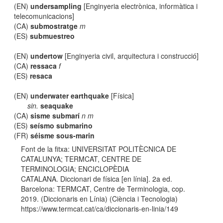
(EN)
undersampling
[Enginyeria electrònica, informàtica i
telecomunicacions]
(CA)
submostratge
m
(ES)
submuestreo
(EN)
undertow
[Enginyeria civil, arquitectura i construcció]
(CA)
ressaca
f
(ES)
resaca
(EN)
underwater earthquake
[Física]
sin.
seaquake
(CA)
sisme submarí
n m
(ES)
seísmo submarino
(FR)
séisme sous-marin
Font de la fitxa: UNIVERSITAT POLITÈCNICA DE
CATALUNYA; TERMCAT, CENTRE DE
TERMINOLOGIA; ENCICLOPÈDIA
CATALANA. Diccionari de física [en línia]. 2a ed.
Barcelona: TERMCAT, Centre de Terminologia, cop.
2019. (Diccionaris en Línia) (Ciència i Tecnologia)
https://www.termcat.cat/ca/diccionaris-en-linia/149