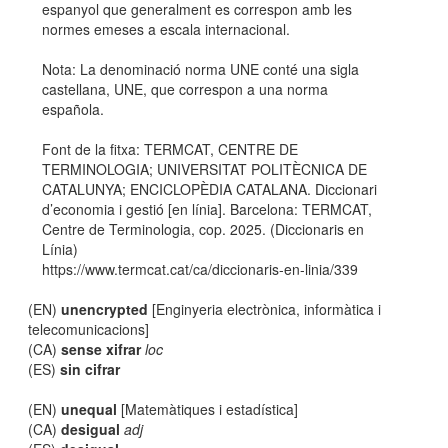
espanyol que generalment es correspon amb les
normes emeses a escala internacional.
Nota: La denominació norma UNE conté una sigla
castellana, UNE, que correspon a una norma
española.
Font de la fitxa: TERMCAT, CENTRE DE
TERMINOLOGIA; UNIVERSITAT POLITÈCNICA DE
CATALUNYA; ENCICLOPÈDIA CATALANA. Diccionari
d’economia i gestió [en línia]. Barcelona: TERMCAT,
Centre de Terminologia, cop. 2025. (Diccionaris en
Línia)
https://www.termcat.cat/ca/diccionaris-en-linia/339
(EN)
unencrypted
[Enginyeria electrònica, informàtica i
telecomunicacions]
(CA)
sense xifrar
loc
(ES)
sin cifrar
(EN)
unequal
[Matemàtiques i estadística]
(CA)
desigual
adj