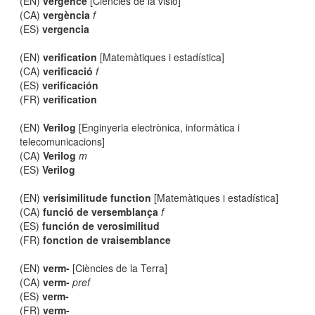
(EN)
vergence
[Ciències de la visió]
(CA)
vergència
f
(ES)
vergencia
(EN)
verification
[Matemàtiques i estadística]
(CA)
verificació
f
(ES)
verificación
(FR)
verification
(EN)
Verilog
[Enginyeria electrònica, informàtica i
telecomunicacions]
(CA)
Verilog
m
(ES)
Verilog
(EN)
verisimilitude function
[Matemàtiques i estadística]
(CA)
funció de versemblança
f
(ES)
función de verosimilitud
(FR)
fonction de vraisemblance
(EN)
verm-
[Ciències de la Terra]
(CA)
verm-
pref
(ES)
verm-
(FR)
verm-