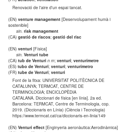
Renovació de l'aire d'un espai tancat.
(EN)
venture management
[Desenvolupament humà i
sostenible]
sin.
risk management
(CA)
gestió de riscos
;
gestió del risc
(EN)
venturi
[Física]
sin.
Venturi tube
(CA)
tub de Venturi
n m
;
venturi
;
venturímetre
(ES)
tubo de Venturi
;
venturi
;
venturímetro
(FR)
tube de Venturi
;
venturi
Font de la fitxa: UNIVERSITAT POLITÈCNICA DE
CATALUNYA; TERMCAT, CENTRE DE
TERMINOLOGIA; ENCICLOPÈDIA
CATALANA. Diccionari de física [en línia]. 2a ed.
Barcelona: TERMCAT, Centre de Terminologia, cop.
2019. (Diccionaris en Línia) (Ciència i Tecnologia)
https://www.termcat.cat/ca/diccionaris-en-linia/149
(EN)
Venturi effect
[Enginyeria aeronàutica:Aerodinàmica]