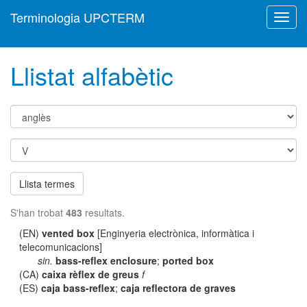
Terminologia UPCTERM
Toggl
navig
Llistat alfabètic
Llista termes
S'han trobat
483
resultats.
(EN)
vented box
[Enginyeria electrònica, informàtica i
telecomunicacions]
sin.
bass-reflex enclosure
;
ported box
(CA)
caixa rèflex de greus
f
(ES)
caja bass-reflex
;
caja reflectora de graves