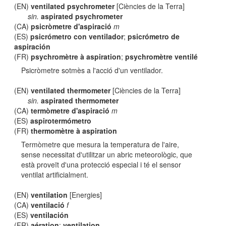
(EN)
ventilated psychrometer
[Ciències de la Terra]
sin.
aspirated psychrometer
(CA)
psicròmetre d'aspiració
m
(ES)
psicrómetro con ventilador
;
psicrómetro de
aspiración
(FR)
psychromètre à aspiration
;
psychromètre ventilé
Psicròmetre sotmès a l'acció d'un ventilador.
(EN)
ventilated thermometer
[Ciències de la Terra]
sin.
aspirated thermometer
(CA)
termòmetre d'aspiració
m
(ES)
aspirotermómetro
(FR)
thermomètre à aspiration
Termòmetre que mesura la temperatura de l'aire,
sense necessitat d'utilitzar un abric meteorològic, que
està proveït d'una protecció especial i té el sensor
ventilat artificialment.
(EN)
ventilation
[Energies]
(CA)
ventilació
f
(ES)
ventilación
(FR)
aération
;
ventilation