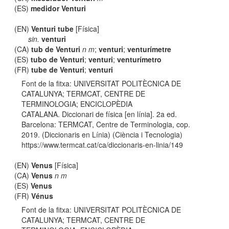
(ES)
medidor Venturi
(EN)
Venturi tube
[Física]
sin.
venturi
(CA)
tub de Venturi
n m
;
venturi
;
venturímetre
(ES)
tubo de Venturi
;
venturi
;
venturímetro
(FR)
tube de Venturi
;
venturi
Font de la fitxa: UNIVERSITAT POLITÈCNICA DE
CATALUNYA; TERMCAT, CENTRE DE
TERMINOLOGIA; ENCICLOPÈDIA
CATALANA. Diccionari de física [en línia]. 2a ed.
Barcelona: TERMCAT, Centre de Terminologia, cop.
2019. (Diccionaris en Línia) (Ciència i Tecnologia)
https://www.termcat.cat/ca/diccionaris-en-linia/149
(EN)
Venus
[Física]
(CA)
Venus
n m
(ES)
Venus
(FR)
Vénus
Font de la fitxa: UNIVERSITAT POLITÈCNICA DE
CATALUNYA; TERMCAT, CENTRE DE