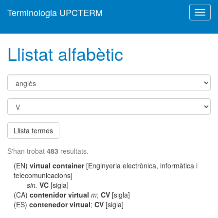
Terminologia UPCTERM
Toggl
navig
Llistat alfabètic
Llista termes
S'han trobat
483
resultats.
(EN)
virtual container
[Enginyeria electrònica, informàtica i
telecomunicacions]
sin.
VC
[sigla]
(CA)
contenidor virtual
m
;
CV
[sigla]
(ES)
contenedor virtual
;
CV
[sigla]