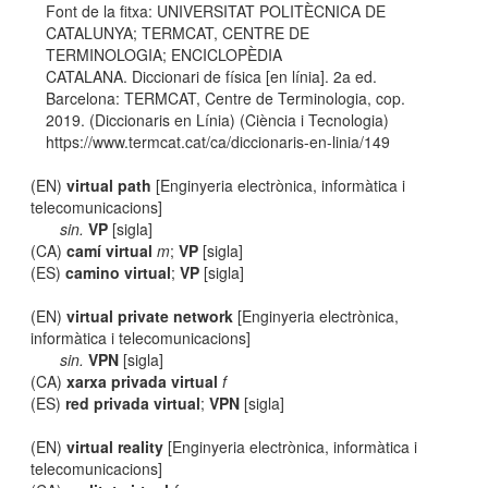
Font de la fitxa: UNIVERSITAT POLITÈCNICA DE
CATALUNYA; TERMCAT, CENTRE DE
TERMINOLOGIA; ENCICLOPÈDIA
CATALANA. Diccionari de física [en línia]. 2a ed.
Barcelona: TERMCAT, Centre de Terminologia, cop.
2019. (Diccionaris en Línia) (Ciència i Tecnologia)
https://www.termcat.cat/ca/diccionaris-en-linia/149
(EN)
virtual path
[Enginyeria electrònica, informàtica i
telecomunicacions]
sin.
VP
[sigla]
(CA)
camí virtual
m
;
VP
[sigla]
(ES)
camino virtual
;
VP
[sigla]
(EN)
virtual private network
[Enginyeria electrònica,
informàtica i telecomunicacions]
sin.
VPN
[sigla]
(CA)
xarxa privada virtual
f
(ES)
red privada virtual
;
VPN
[sigla]
(EN)
virtual reality
[Enginyeria electrònica, informàtica i
telecomunicacions]