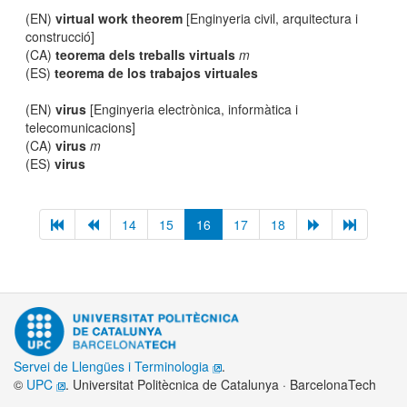
(EN)
virtual work theorem
[Enginyeria civil, arquitectura i
construcció]
(CA)
teorema dels treballs virtuals
m
(ES)
teorema de los trabajos virtuales
(EN)
virus
[Enginyeria electrònica, informàtica i
telecomunicacions]
(CA)
virus
m
(ES)
virus
14
15
16
17
18
Servei de Llengües i Terminologia
.
©
UPC
. Universitat Politècnica de Catalunya · BarcelonaTech