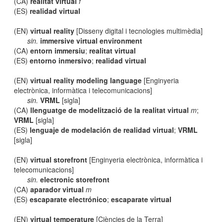
(CA)
realitat virtual
f
(ES)
realidad virtual
(EN)
virtual reality
[Disseny digital i tecnologies multimèdia]
sin.
immersive virtual environment
(CA)
entorn immersiu
;
realitat virtual
(ES)
entorno inmersivo
;
realidad virtual
(EN)
virtual reality modeling language
[Enginyeria
electrònica, informàtica i telecomunicacions]
sin.
VRML
[sigla]
(CA)
llenguatge de modelització de la realitat virtual
m
;
VRML
[sigla]
(ES)
lenguaje de modelación de realidad virtual
;
VRML
[sigla]
(EN)
virtual storefront
[Enginyeria electrònica, informàtica i
telecomunicacions]
sin.
electronic storefront
(CA)
aparador virtual
m
(ES)
escaparate electrónico
;
escaparate virtual
(EN)
virtual temperature
[Ciències de la Terra]