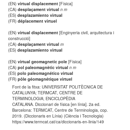
(EN)
virtual displacement
[Física]
(CA)
desplaçament virtual
n m
(ES)
desplazamiento virtual
(FR)
déplacement virtuel
(EN)
virtual displacement
[Enginyeria civil, arquitectura i
construcció]
(CA)
desplaçament virtual
m
(ES)
desplazamiento virtual
(EN)
virtual geomagnetic pole
[Física]
(CA)
pol paleomagnètic virtual
n m
(ES)
polo paleomagnético virtual
(FR)
pôle géomagnétique virtuel
Font de la fitxa: UNIVERSITAT POLITÈCNICA DE
CATALUNYA; TERMCAT, CENTRE DE
TERMINOLOGIA; ENCICLOPÈDIA
CATALANA. Diccionari de física [en línia]. 2a ed.
Barcelona: TERMCAT, Centre de Terminologia, cop.
2019. (Diccionaris en Línia) (Ciència i Tecnologia)
https://www.termcat.cat/ca/diccionaris-en-linia/149