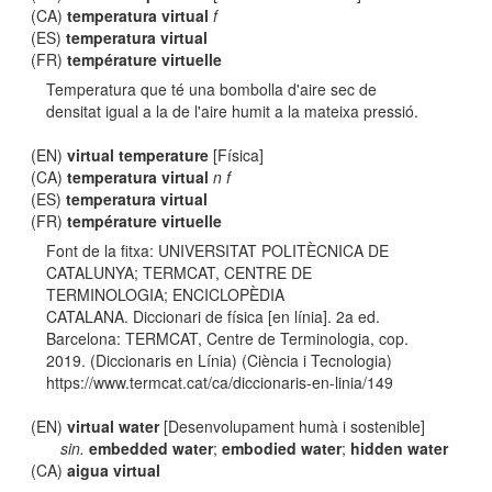
(CA)
temperatura virtual
f
(ES)
temperatura virtual
(FR)
température virtuelle
Temperatura que té una bombolla d'aire sec de
densitat igual a la de l'aire humit a la mateixa pressió.
(EN)
virtual temperature
[Física]
(CA)
temperatura virtual
n f
(ES)
temperatura virtual
(FR)
température virtuelle
Font de la fitxa: UNIVERSITAT POLITÈCNICA DE
CATALUNYA; TERMCAT, CENTRE DE
TERMINOLOGIA; ENCICLOPÈDIA
CATALANA. Diccionari de física [en línia]. 2a ed.
Barcelona: TERMCAT, Centre de Terminologia, cop.
2019. (Diccionaris en Línia) (Ciència i Tecnologia)
https://www.termcat.cat/ca/diccionaris-en-linia/149
(EN)
virtual water
[Desenvolupament humà i sostenible]
sin.
embedded water
;
embodied water
;
hidden water
(CA)
aigua virtual