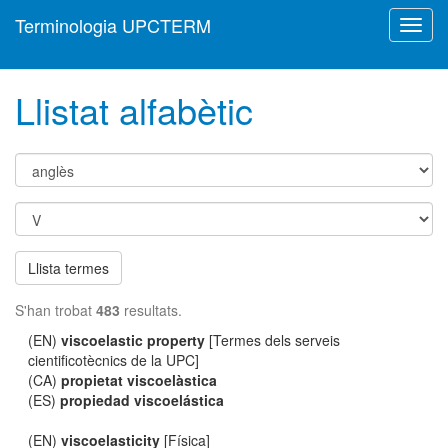
Terminologia UPCTERM
Toggl
navig
Llistat alfabètic
Llista termes
S'han trobat
483
resultats.
(EN)
viscoelastic property
[Termes dels serveis
cientificotècnics de la UPC]
(CA)
propietat viscoelàstica
(ES)
propiedad viscoelástica
(EN)
viscoelasticity
[Física]