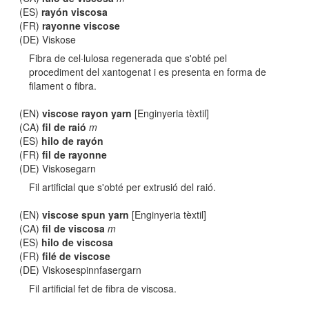
(ES)
rayón viscosa
(FR)
rayonne viscose
(DE) Viskose
Fibra de cel·lulosa regenerada que s'obté pel
procediment del xantogenat i es presenta en forma de
filament o fibra.
(EN)
viscose rayon yarn
[Enginyeria tèxtil]
(CA)
fil de raió
m
(ES)
hilo de rayón
(FR)
fil de rayonne
(DE) Viskosegarn
Fil artificial que s'obté per extrusió del raió.
(EN)
viscose spun yarn
[Enginyeria tèxtil]
(CA)
fil de viscosa
m
(ES)
hilo de viscosa
(FR)
filé de viscose
(DE) Viskosespinnfasergarn
Fil artificial fet de fibra de viscosa.