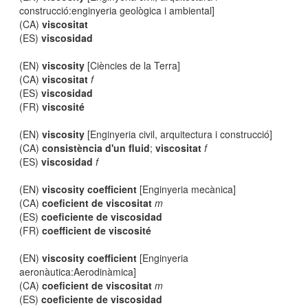
construcció:enginyeria geològica i ambiental]
(CA)
viscositat
(ES)
viscosidad
(EN)
viscosity
[Ciències de la Terra]
(CA)
viscositat
f
(ES)
viscosidad
(FR)
viscosité
(EN)
viscosity
[Enginyeria civil, arquitectura i construcció]
(CA)
consistència d'un fluid
;
viscositat
f
(ES)
viscosidad
f
(EN)
viscosity coefficient
[Enginyeria mecànica]
(CA)
coeficient de viscositat
m
(ES)
coeficiente de viscosidad
(FR)
coefficient de viscosité
(EN)
viscosity coefficient
[Enginyeria
aeronàutica:Aerodinàmica]
(CA)
coeficient de viscositat
m
(ES)
coeficiente de viscosidad