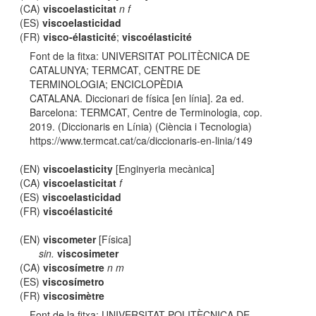
(CA)
viscoelasticitat
n f
(ES)
viscoelasticidad
(FR)
visco-élasticité
;
viscoélasticité
Font de la fitxa: UNIVERSITAT POLITÈCNICA DE
CATALUNYA; TERMCAT, CENTRE DE
TERMINOLOGIA; ENCICLOPÈDIA
CATALANA. Diccionari de física [en línia]. 2a ed.
Barcelona: TERMCAT, Centre de Terminologia, cop.
2019. (Diccionaris en Línia) (Ciència i Tecnologia)
https://www.termcat.cat/ca/diccionaris-en-linia/149
(EN)
viscoelasticity
[Enginyeria mecànica]
(CA)
viscoelasticitat
f
(ES)
viscoelasticidad
(FR)
viscoélasticité
(EN)
viscometer
[Física]
sin.
viscosimeter
(CA)
viscosímetre
n m
(ES)
viscosímetro
(FR)
viscosimètre
Font de la fitxa: UNIVERSITAT POLITÈCNICA DE