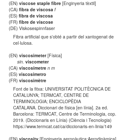
(EN)
viscose staple fibre
[Enginyeria tèxtil]
(CA)
fibra de viscosa
f
(ES)
fibra de viscosa
(FR)
fibre de viscose
(DE) Viskosespinnfaser
Fibra artificial que s'obté a partir del xantogenat de
cel·lulosa.
(EN)
viscosimeter
[Física]
sin.
viscometer
(CA)
viscosímetre
n m
(ES)
viscosímetro
(FR)
viscosimètre
Font de la fitxa: UNIVERSITAT POLITÈCNICA DE
CATALUNYA; TERMCAT, CENTRE DE
TERMINOLOGIA; ENCICLOPÈDIA
CATALANA. Diccionari de física [en línia]. 2a ed.
Barcelona: TERMCAT, Centre de Terminologia, cop.
2019. (Diccionaris en Línia) (Ciència i Tecnologia)
https://www.termcat.cat/ca/diccionaris-en-linia/149
(EN)
viscosity
[Enginyeria aeronàutica:Aerodinàmica]