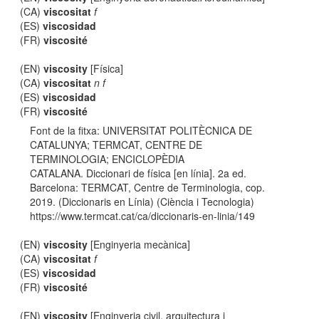
(CA)
viscositat
f
(ES)
viscosidad
(FR)
viscosité
(EN)
viscosity
[Física]
(CA)
viscositat
n f
(ES)
viscosidad
(FR)
viscosité
Font de la fitxa: UNIVERSITAT POLITÈCNICA DE
CATALUNYA; TERMCAT, CENTRE DE
TERMINOLOGIA; ENCICLOPÈDIA
CATALANA. Diccionari de física [en línia]. 2a ed.
Barcelona: TERMCAT, Centre de Terminologia, cop.
2019. (Diccionaris en Línia) (Ciència i Tecnologia)
https://www.termcat.cat/ca/diccionaris-en-linia/149
(EN)
viscosity
[Enginyeria mecànica]
(CA)
viscositat
f
(ES)
viscosidad
(FR)
viscosité
(EN)
viscosity
[Enginyeria civil, arquitectura i