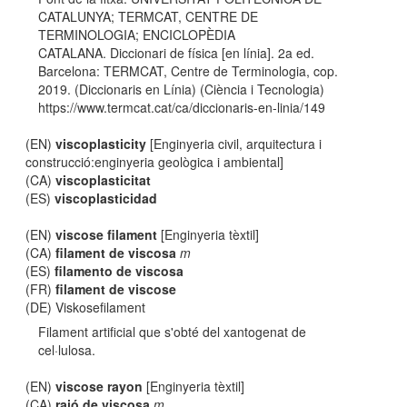
CATALUNYA; TERMCAT, CENTRE DE
TERMINOLOGIA; ENCICLOPÈDIA
CATALANA. Diccionari de física [en línia]. 2a ed.
Barcelona: TERMCAT, Centre de Terminologia, cop.
2019. (Diccionaris en Línia) (Ciència i Tecnologia)
https://www.termcat.cat/ca/diccionaris-en-linia/149
(EN)
viscoplasticity
[Enginyeria civil, arquitectura i
construcció:enginyeria geològica i ambiental]
(CA)
viscoplasticitat
(ES)
viscoplasticidad
(EN)
viscose filament
[Enginyeria tèxtil]
(CA)
filament de viscosa
m
(ES)
filamento de viscosa
(FR)
filament de viscose
(DE) Viskosefilament
Filament artificial que s'obté del xantogenat de
cel·lulosa.
(EN)
viscose rayon
[Enginyeria tèxtil]
(CA)
raió de viscosa
m