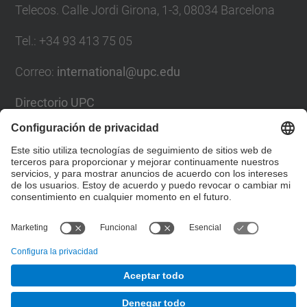
Telecos. Calle Jordi Girona, 1-3, 08034 Barcelona
Tel.
:
+34
93 413 75 05
Correo
:
international@upc.edu
Directorio UPC
Formulario de contacto y buzón de sugerencias
Lista Redes Sociales
© UPC
Gabinete de Relaciones Internacionales