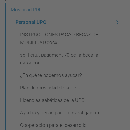
a
Movilidad PDI
v
Personal UPC
e
g
INSTRUCCIONES PAGAO BECAS DE
a
MOBILIDAD.docx
c
sol-licitut-pagament-70-de-la-beca-la-
i
caixa.doc
ó
¿En qué te podemos ayudar?
n
Plan de movilidad de la UPC
Licencias sabáticas de la UPC
Ayudas y becas para la investigación
Cooperación para el desarrollo