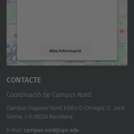
Utilitzem un servei de tercers per incrustar
contingut del mapa que pugui recollir dades
sobre la vostra activitat. Reviseu-ne els
detalls i accepteu el servei per veure el
mapa.
Més Informació
Accepta
Contacte
powered by
Usercentrics Consent
Management Platform
Coordinació de Campus Nord
Campus Diagonal Nord, Edifici Ω (Omega). C. Jordi
Girona, 1-3 08034 Barcelona
E-mail
:
campus.nord@upc.edu