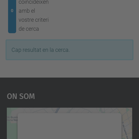
coincideixen
amb el
0
vostre criteri
de cerca
Cap resultat en la cerca.
On Som
Necessitem el vostre
consentiment per carregar el
servei Google Maps!