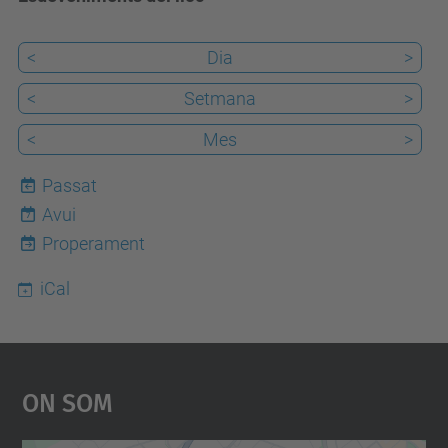
<
Dia
>
<
Setmana
>
<
Mes
>
Passat
Avui
7
Properament
iCal
On Som