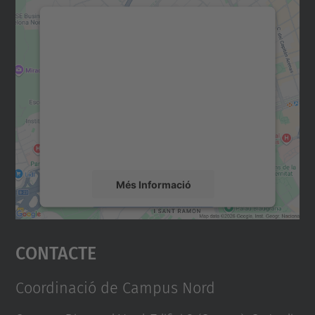
Necessitem el vostre
consentiment per carregar el
servei Google Maps!
Utilitzem un servei de tercers per incrustar
contingut del mapa que pugui recollir dades
sobre la vostra activitat. Reviseu-ne els
detalls i accepteu el servei per veure el
mapa.
Més Informació
Accepta
Contacte
powered by
Usercentrics Consent
Management Platform
Coordinació de Campus Nord