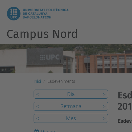
Campus Nord
Inici
Esdeveniments
Esd
<
Dia
>
20
<
Setmana
>
<
Mes
>
Esdev
Passat