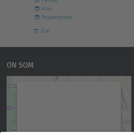
Avui
7
Properament
iCal
On Som
Necessitem el vostre consentiment
per carregar el servei Google Maps!
Utilitzem un servei de tercers per incrustar
contingut del mapa que pugui recollir dades
sobre la vostra activitat. Reviseu-ne els
detalls i accepteu el servei per veure el mapa.