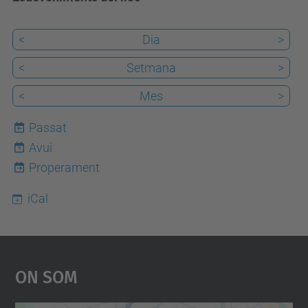
<
Dia
>
<
Setmana
>
<
Mes
>
Passat
Avui
9
Properament
iCal
On Som