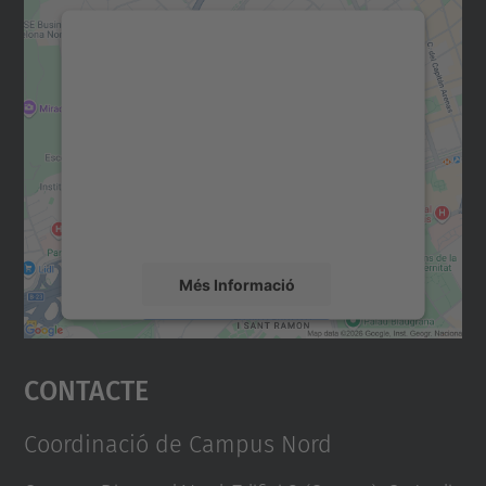
Necessitem el vostre
consentiment per carregar el
servei Google Maps!
Utilitzem un servei de tercers per incrustar
contingut del mapa que pugui recollir dades
sobre la vostra activitat. Reviseu-ne els
detalls i accepteu el servei per veure el
mapa.
Més Informació
Accepta
Contacte
powered by
Usercentrics Consent
Management Platform
Coordinació de Campus Nord