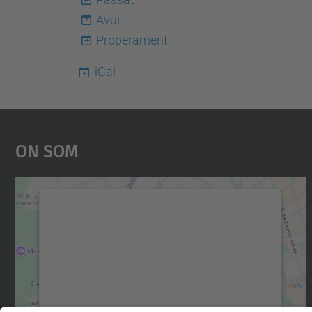
Avui
7
Properament
iCal
On Som
Necessitem el vostre consentiment
per carregar el servei Google Maps!
Utilitzem un servei de tercers per incrustar
contingut del mapa que pugui recollir dades
sobre la vostra activitat. Reviseu-ne els
detalls i accepteu el servei per veure el mapa.