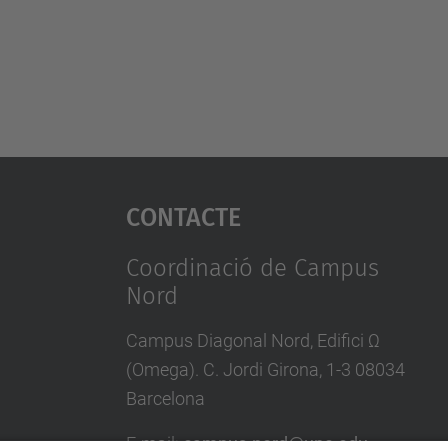
Contacte
Coordinació de Campus
Nord
Campus Diagonal Nord, Edifici Ω
(Omega). C. Jordi Girona, 1-3 08034
Barcelona
E-mail
:
campus.nord@upc.edu