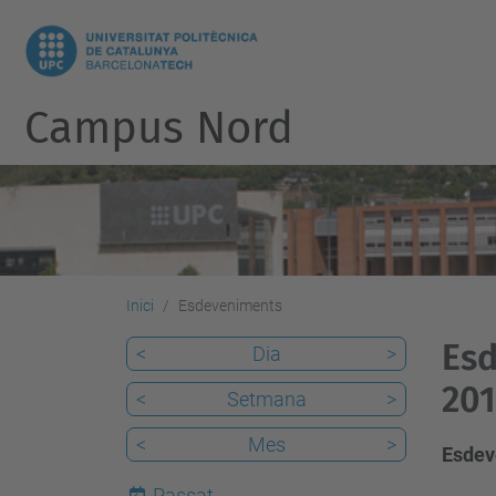
Campus Nord
Inici
Esdeveniments
Esd
<
Dia
>
20
<
Setmana
>
<
Mes
>
Esdev
Passat