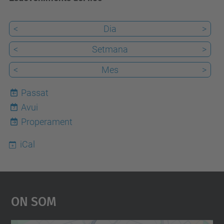
<
Dia
>
<
Setmana
>
<
Mes
>
Passat
Avui
7
Properament
iCal
On Som