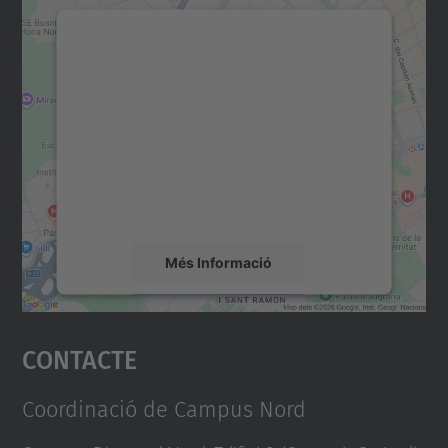
Necessitem el vostre
consentiment per carregar el
servei Google Maps!
Utilitzem un servei de tercers per incrustar
contingut del mapa que pugui recollir dades
sobre la vostra activitat. Reviseu-ne els
detalls i accepteu el servei per veure el
mapa.
Més Informació
Accepta
Contacte
powered by
Usercentrics Consent
Management Platform
Coordinació de Campus Nord