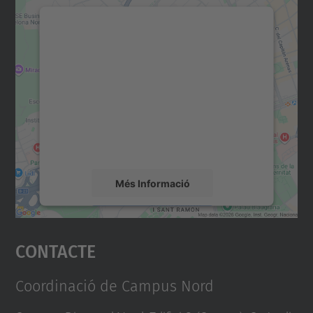
Necessitem el vostre
consentiment per carregar el
servei Google Maps!
Utilitzem un servei de tercers per incrustar
contingut del mapa que pugui recollir dades
sobre la vostra activitat. Reviseu-ne els
detalls i accepteu el servei per veure el
mapa.
Més Informació
Accepta
Contacte
powered by
Usercentrics Consent
Management Platform
Coordinació de Campus Nord