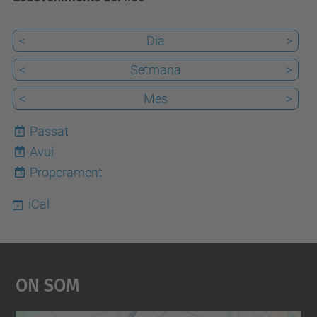
<
Dia
>
<
Setmana
>
<
Mes
>
Passat
Avui
8
Properament
iCal
On Som