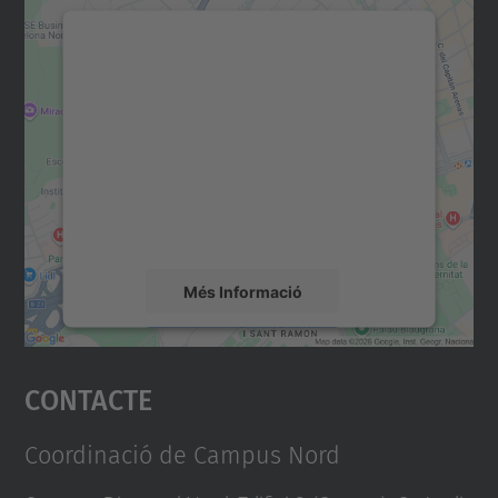
Necessitem el vostre
consentiment per carregar el
servei Google Maps!
Utilitzem un servei de tercers per incrustar
contingut del mapa que pugui recollir dades
sobre la vostra activitat. Reviseu-ne els
detalls i accepteu el servei per veure el
mapa.
Més Informació
Accepta
Contacte
powered by
Usercentrics Consent
Management Platform
Coordinació de Campus Nord