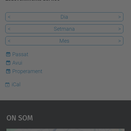
<
Dia
>
<
Setmana
>
<
Mes
>
Passat
Avui
7
Properament
iCal
On Som