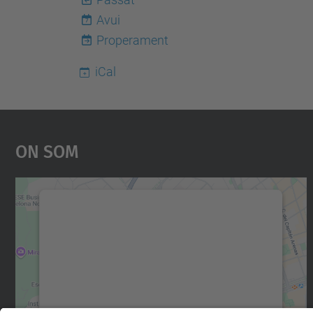
Avui
7
Properament
iCal
On Som
Necessitem el vostre consentiment
per carregar el servei Google Maps!
Utilitzem un servei de tercers per incrustar
contingut del mapa que pugui recollir dades
sobre la vostra activitat. Reviseu-ne els
detalls i accepteu el servei per veure el mapa.