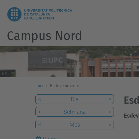
Campus Nord
Inici
Esdeveniments
Esd
<
Dia
>
<
Setmana
>
Esdev
<
Mes
>
Passat