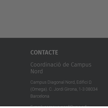
Contacte
Coordinació de Campus
Nord
Campus Diagonal Nord, Edifici Ω
(Omega). C. Jordi Girona, 1-3 08034
Barcelona
E-mail
:
campus.nord@upc.edu