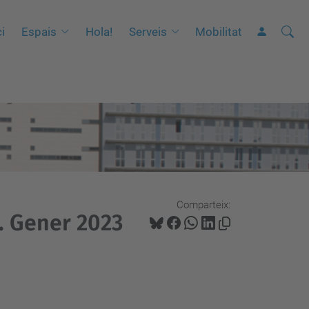
Cerca
C
ci
Espais
Hola!
Serveis
Mobilitat
e
r
c
a
a
v
a
n
Comparteix:
ç
. Gener 2023
a
d
a
…