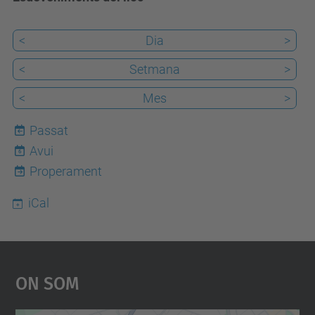
<
Dia
>
<
Setmana
>
<
Mes
>
Passat
Avui
6
Properament
iCal
On Som