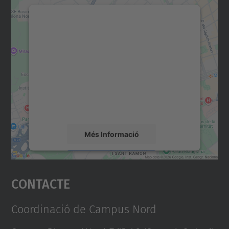
Necessitem el vostre
consentiment per carregar el
servei Google Maps!
Utilitzem un servei de tercers per incrustar
contingut del mapa que pugui recollir dades
sobre la vostra activitat. Reviseu-ne els
detalls i accepteu el servei per veure el
mapa.
Més Informació
Accepta
Contacte
powered by
Usercentrics Consent
Management Platform
Coordinació de Campus Nord