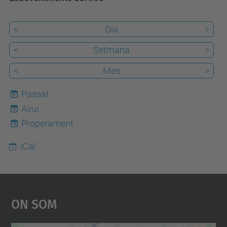
<
Dia
>
<
Setmana
>
<
Mes
>
Passat
Avui
8
Properament
iCal
On Som