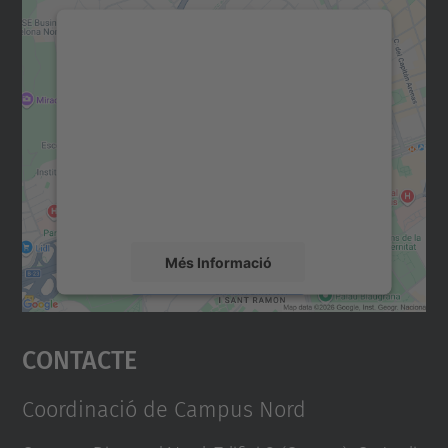
Necessitem el vostre
consentiment per carregar el
servei Google Maps!
Utilitzem un servei de tercers per incrustar
contingut del mapa que pugui recollir dades
sobre la vostra activitat. Reviseu-ne els
detalls i accepteu el servei per veure el
mapa.
Més Informació
Accepta
Contacte
powered by
Usercentrics Consent
Management Platform
Coordinació de Campus Nord