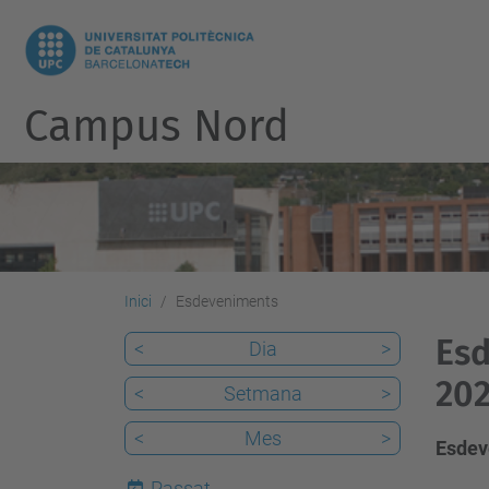
Campus Nord
Inici
Esdeveniments
Esd
<
Dia
>
20
<
Setmana
>
<
Mes
>
Esdev
Passat