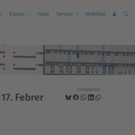
Cerca
C
ci
Espais
Hola!
Serveis
Mobilitat
e
r
c
a
a
v
a
n
Comparteix:
ç
17. Febrer
a
d
a
…