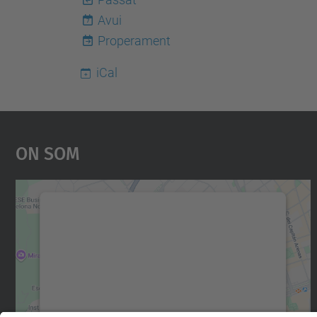
Avui
7
Properament
iCal
On Som
Necessitem el vostre consentiment
per carregar el servei Google Maps!
Utilitzem un servei de tercers per incrustar
contingut del mapa que pugui recollir dades
sobre la vostra activitat. Reviseu-ne els
detalls i accepteu el servei per veure el mapa.