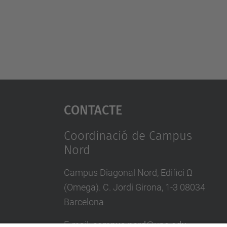
Contacte
Coordinació de Campus
Nord
Campus Diagonal Nord, Edifici Ω
(Omega). C. Jordi Girona, 1-3 08034
Barcelona
E-mail
:
campus.nord@upc.edu