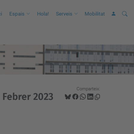
Cerca
C
ci
Espais
Hola!
Serveis
Mobilitat
e
r
c
a
a
v
a
n
Comparteix:
ç
. Febrer 2023
a
d
a
…