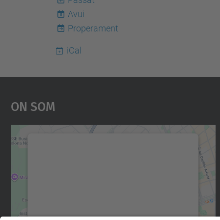
Avui
8
Properament
iCal
On Som
Necessitem el vostre consentiment
per carregar el servei Google Maps!
Utilitzem un servei de tercers per incrustar
contingut del mapa que pugui recollir dades
sobre la vostra activitat. Reviseu-ne els
detalls i accepteu el servei per veure el mapa.