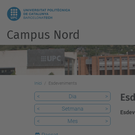
Campus Nord
Inici
Esdeveniments
Esd
<
Dia
>
<
Setmana
>
Esdev
<
Mes
>
Passat