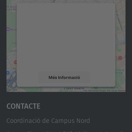
Necessitem el vostre
consentiment per carregar el
servei Google Maps!
Utilitzem un servei de tercers per incrustar
contingut del mapa que pugui recollir dades
sobre la vostra activitat. Reviseu-ne els
detalls i accepteu el servei per veure el
mapa.
Més Informació
Accepta
Contacte
powered by
Usercentrics Consent
Management Platform
Coordinació de Campus Nord