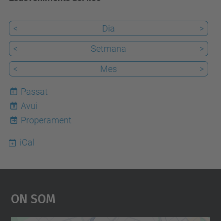
<
Dia
>
<
Setmana
>
<
Mes
>
Passat
Avui
8
Properament
iCal
On Som