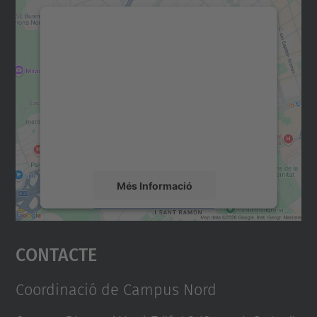
Necessitem el vostre
consentiment per carregar el
servei Google Maps!
Utilitzem un servei de tercers per incrustar
contingut del mapa que pugui recollir dades
sobre la vostra activitat. Reviseu-ne els
detalls i accepteu el servei per veure el
mapa.
Més Informació
Accepta
Contacte
powered by
Usercentrics Consent
Management Platform
Coordinació de Campus Nord