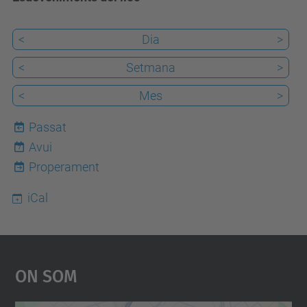
<
Dia
>
<
Setmana
>
<
Mes
>
Passat
Avui
7
Properament
iCal
On Som