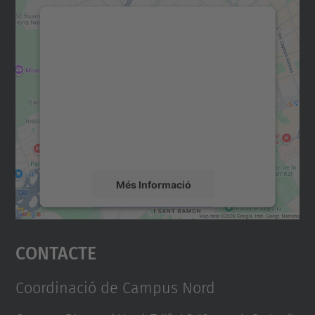
Necessitem el vostre
consentiment per carregar el
servei Google Maps!
Utilitzem un servei de tercers per incrustar
contingut del mapa que pugui recollir dades
sobre la vostra activitat. Reviseu-ne els
detalls i accepteu el servei per veure el
mapa.
Més Informació
Accepta
Contacte
powered by
Usercentrics Consent
Management Platform
Coordinació de Campus Nord