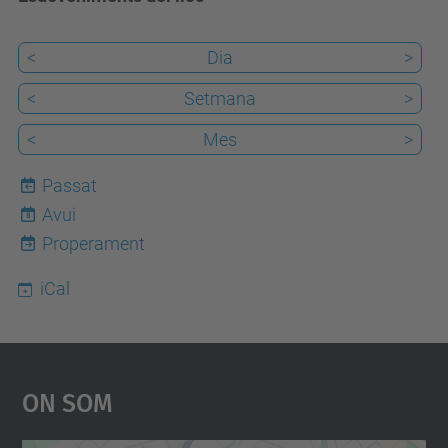
<
Dia
>
<
Setmana
>
<
Mes
>
Passat
Avui
8
Properament
iCal
On Som