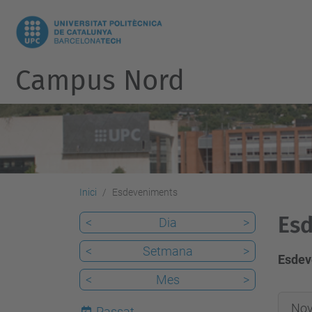
Campus Nord
Inici
Esdeveniments
Es
<
Dia
>
<
Setmana
>
Esdev
<
Mes
>
2016-
No
Passat