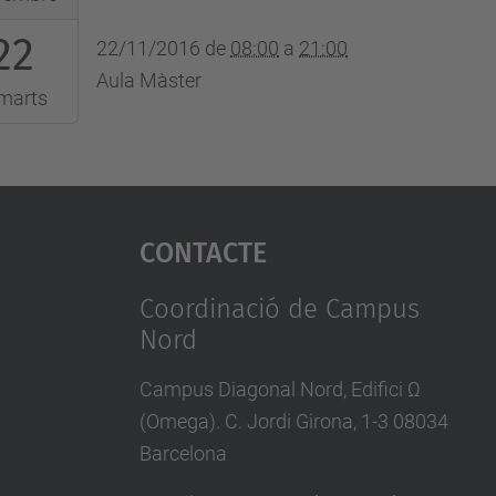
22
:00:00+01:00
22/11/2016
de
08:00
a
21:00
Aula Màster
marts
:00:00+01:00
Contacte
Coordinació de Campus
Nord
Campus Diagonal Nord, Edifici Ω
(Omega). C. Jordi Girona, 1-3 08034
Barcelona