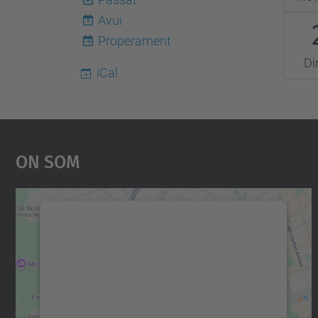
11-
Avui
9
22T08
Properament
2016-
Di
11-
iCal
22T21
On Som
Necessitem el vostre consentiment
per carregar el servei Google Maps!
Utilitzem un servei de tercers per incrustar
contingut del mapa que pugui recollir dades
sobre la vostra activitat. Reviseu-ne els
detalls i accepteu el servei per veure el mapa.