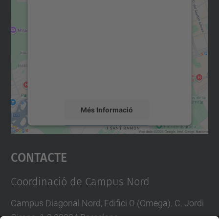
Necessitem el vostre
consentiment per carregar el
servei Google Maps!
Utilitzem un servei de tercers per incrustar
contingut del mapa que pugui recollir dades
sobre la vostra activitat. Reviseu-ne els
detalls i accepteu el servei per veure el
mapa.
Més Informació
Accepta
Contacte
powered by
Usercentrics Consent
Management Platform
Coordinació de Campus Nord
Campus Diagonal Nord, Edifici Ω (Omega). C. Jordi
Girona, 1-3 08034 Barcelona