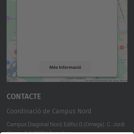
Necessitem el vostre
consentiment per carregar el
servei Google Maps!
Utilitzem un servei de tercers per incrustar
contingut del mapa que pugui recollir dades
sobre la vostra activitat. Reviseu-ne els
detalls i accepteu el servei per veure el
mapa.
Més Informació
Accepta
Contacte
powered by
Usercentrics Consent
Management Platform
Coordinació de Campus Nord
Campus Diagonal Nord, Edifici Ω (Omega). C. Jordi
Girona, 1-3 08034 Barcelona