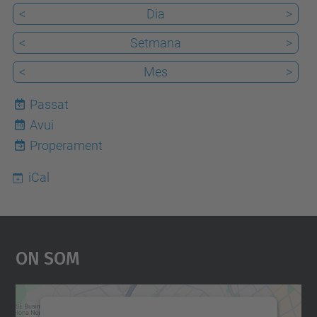
<
Dia
>
<
Setmana
>
<
Mes
>
Passat
Avui
10
Properament
iCal
On Som