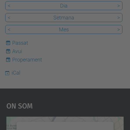
<
Dia
>
<
Setmana
>
<
Mes
>
Passat
Avui
8
Properament
iCal
On Som