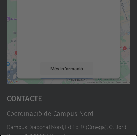
Necessitem el vostre
consentiment per carregar el
servei Google Maps!
Utilitzem un servei de tercers per incrustar
contingut del mapa que pugui recollir dades
sobre la vostra activitat. Reviseu-ne els
detalls i accepteu el servei per veure el
mapa.
Més Informació
Accepta
Contacte
powered by
Usercentrics Consent
Management Platform
Coordinació de Campus Nord
Campus Diagonal Nord, Edifici Ω (Omega). C. Jordi
Girona, 1-3 08034 Barcelona