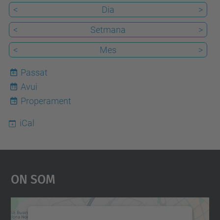
<
Dia
>
<
Setmana
>
<
Mes
>
Passat
Avui
10
Properament
iCal
On Som