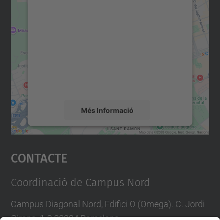
Necessitem el vostre
consentiment per carregar el
servei Google Maps!
Utilitzem un servei de tercers per incrustar
contingut del mapa que pugui recollir dades
sobre la vostra activitat. Reviseu-ne els
detalls i accepteu el servei per veure el
mapa.
Més Informació
Accepta
Contacte
powered by
Usercentrics Consent
Management Platform
Coordinació de Campus Nord
Campus Diagonal Nord, Edifici Ω (Omega). C. Jordi
Girona, 1-3 08034 Barcelona