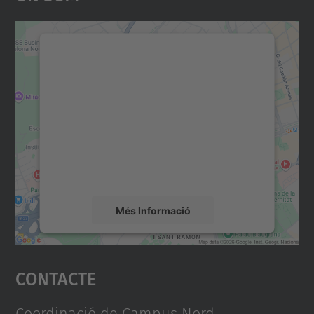
Necessitem el vostre
consentiment per carregar el
servei Google Maps!
Utilitzem un servei de tercers per incrustar
contingut del mapa que pugui recollir dades
sobre la vostra activitat. Reviseu-ne els
detalls i accepteu el servei per veure el
mapa.
Més Informació
Accepta
Contacte
powered by
Usercentrics Consent
Management Platform