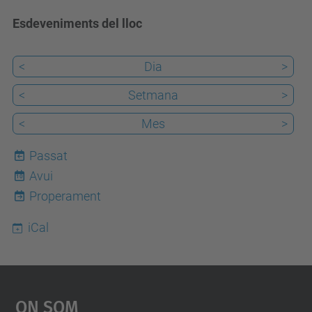
Esdeveniments del lloc
<
Dia
>
<
Setmana
>
<
Mes
>
Passat
Avui
10
Properament
iCal
On Som