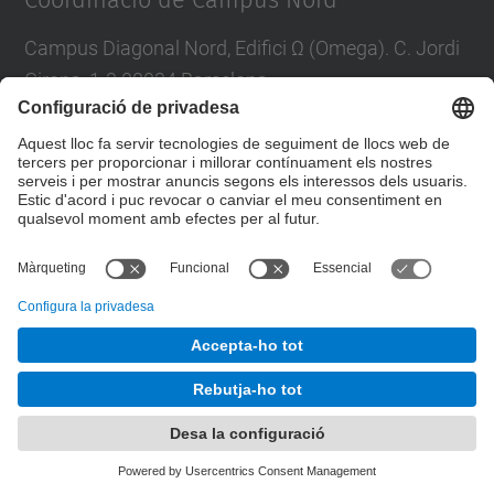
Coordinació de Campus Nord
Campus Diagonal Nord, Edifici Ω (Omega). C. Jordi
Girona, 1-3 08034 Barcelona
E-mail
:
campus.nord@upc.edu
Directori UPC
Formulari de contacte
© UPC
Unitat de Gestió del Campus Nord
Desenvolupat amb
Mapa del lloc
Accessibilitat
Avís legal
Configuració de privadesa