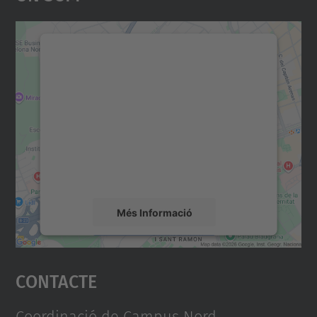
Necessitem el vostre
consentiment per carregar el
servei Google Maps!
Utilitzem un servei de tercers per incrustar
contingut del mapa que pugui recollir dades
sobre la vostra activitat. Reviseu-ne els
detalls i accepteu el servei per veure el
mapa.
Més Informació
Accepta
Contacte
powered by
Usercentrics Consent
Management Platform