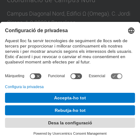
Coordinació de Campus Nord
Campus Diagonal Nord, Edifici Ω (Omega). C. Jordi
Girona, 1-3 08034 Barcelona
E-mail
:
campus.nord@upc.edu
Directori UPC
Formulari de contacte
© UPC
Unitat de Gestió del Campus Nord
Desenvolupat amb
Mapa del lloc
Accessibilitat
Avís legal
Configuració de privadesa