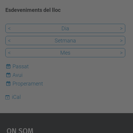
Esdeveniments del lloc
<
Dia
>
<
Setmana
>
<
Mes
>
Passat
Avui
7
Properament
iCal
On Som