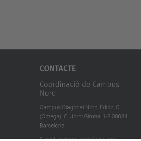
Contacte
Coordinació de Campus
Nord
Campus Diagonal Nord, Edifici Ω
(Omega). C. Jordi Girona, 1-3 08034
Barcelona
E-mail
:
campus.nord@upc.edu