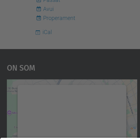
Avui
9
Properament
iCal
On Som
Necessitem el vostre consentiment
per carregar el servei Google Maps!
Utilitzem un servei de tercers per incrustar
contingut del mapa que pugui recollir dades
sobre la vostra activitat. Reviseu-ne els
detalls i accepteu el servei per veure el mapa.