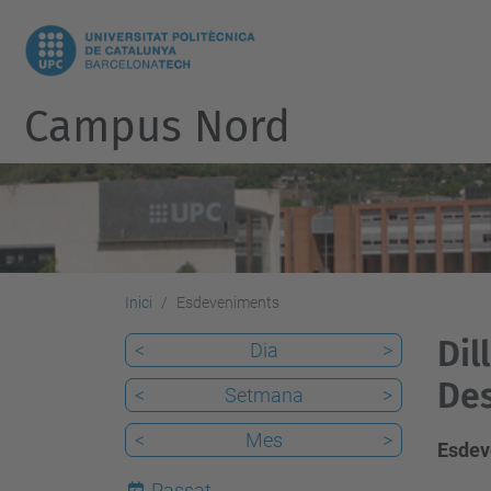
Campus Nord
Inici
Esdeveniments
Dil
<
Dia
>
De
<
Setmana
>
<
Mes
>
Esdev
Passat