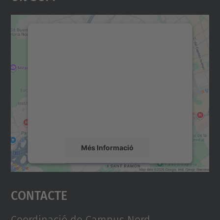
Necessitem el vostre
consentiment per carregar el
servei Google Maps!
Utilitzem un servei de tercers per incrustar
contingut del mapa que pugui recollir dades
sobre la vostra activitat. Reviseu-ne els
detalls i accepteu el servei per veure el
mapa.
Més Informació
Accepta
Contacte
powered by
Usercentrics Consent
Management Platform