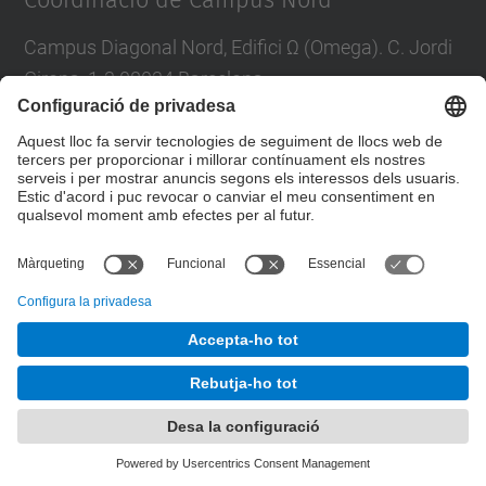
Coordinació de Campus Nord
Campus Diagonal Nord, Edifici Ω (Omega). C. Jordi
Girona, 1-3 08034 Barcelona
E-mail
:
campus.nord@upc.edu
Directori UPC
Formulari de contacte
© UPC
Unitat de Gestió del Campus Nord
Desenvolupat amb
Mapa del lloc
Accessibilitat
Avís legal
Configuració de privadesa