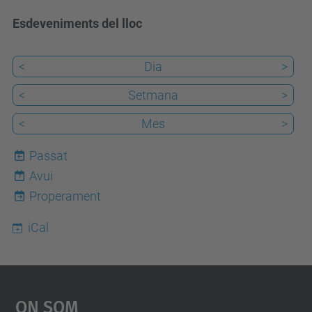
Esdeveniments del lloc
<
Dia
>
<
Setmana
>
<
Mes
>
Passat
Avui
7
Properament
iCal
On Som