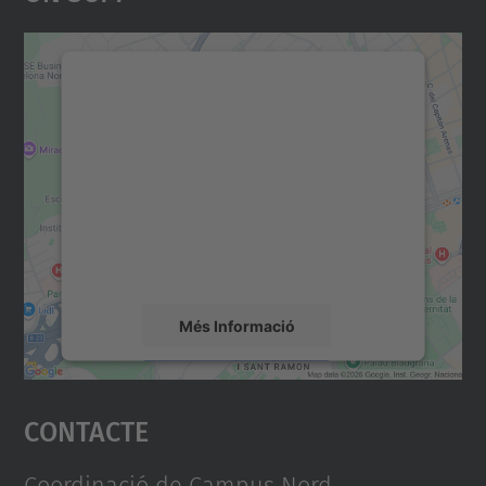
Necessitem el vostre
consentiment per carregar el
servei Google Maps!
Utilitzem un servei de tercers per incrustar
contingut del mapa que pugui recollir dades
sobre la vostra activitat. Reviseu-ne els
detalls i accepteu el servei per veure el
mapa.
Més Informació
Accepta
Contacte
powered by
Usercentrics Consent
Management Platform