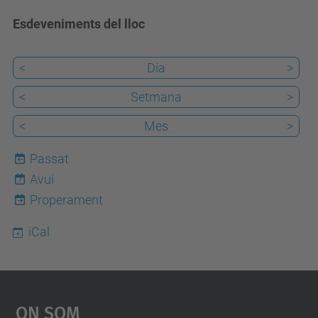
Esdeveniments del lloc
<
Dia
>
<
Setmana
>
<
Mes
>
Passat
Avui
7
Properament
iCal
On Som