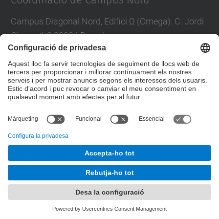
Coordinació de Campus Nord
Campus Diagonal Nord, Edifici Ω (Omega). C. Jordi
Girona, 1-3 08034 Barcelona
E-mail
:
campus.nord@upc.edu
Directori UPC
Formulari de contacte
© UPC
Unitat de Gestió del Campus Nord
Desenvolupat amb
Mapa del lloc
Accessibilitat
Avís legal
Configuració de privadesa