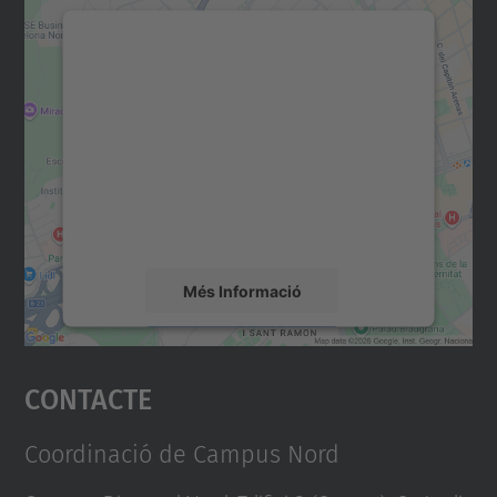
Necessitem el vostre
consentiment per carregar el
servei Google Maps!
Utilitzem un servei de tercers per incrustar
contingut del mapa que pugui recollir dades
sobre la vostra activitat. Reviseu-ne els
detalls i accepteu el servei per veure el
mapa.
Més Informació
Accepta
Contacte
powered by
Usercentrics Consent
Management Platform
Coordinació de Campus Nord