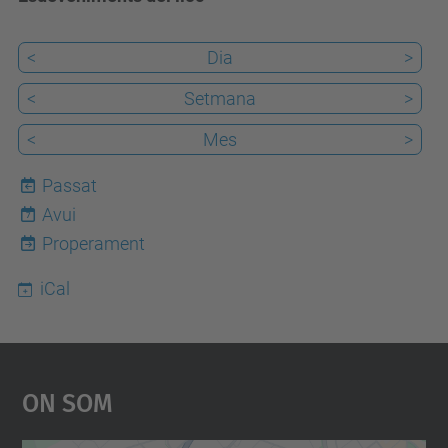
<
Dia
>
<
Setmana
>
<
Mes
>
Passat
Avui
7
Properament
iCal
On Som