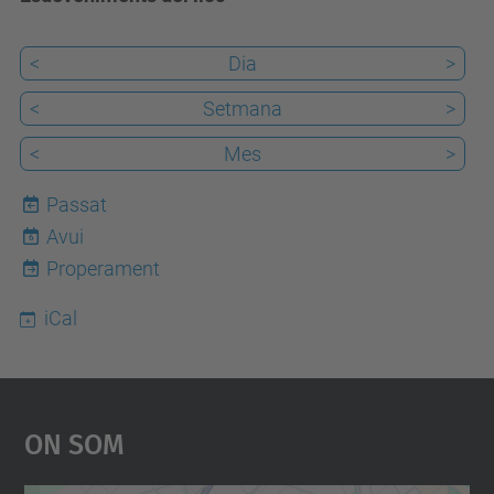
<
Dia
>
<
Setmana
>
<
Mes
>
Passat
Avui
6
Properament
iCal
On Som