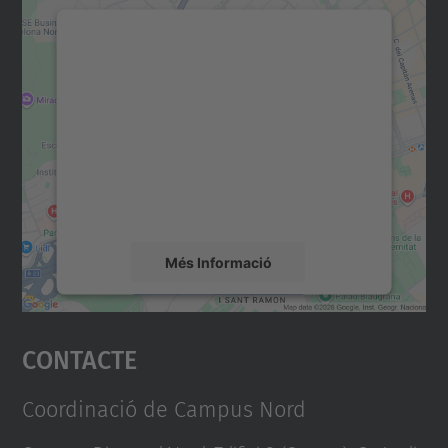
Necessitem el vostre
consentiment per carregar el
servei Google Maps!
Utilitzem un servei de tercers per incrustar
contingut del mapa que pugui recollir dades
sobre la vostra activitat. Reviseu-ne els
detalls i accepteu el servei per veure el
mapa.
Més Informació
Accepta
Contacte
powered by
Usercentrics Consent
Management Platform
Coordinació de Campus Nord