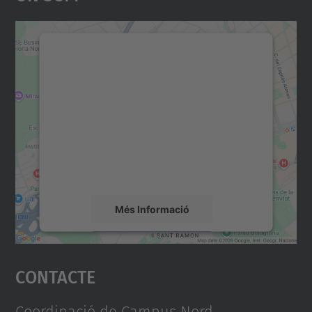
Necessitem el vostre
consentiment per carregar el
servei Google Maps!
Utilitzem un servei de tercers per incrustar
contingut del mapa que pugui recollir dades
sobre la vostra activitat. Reviseu-ne els
detalls i accepteu el servei per veure el
mapa.
Més Informació
Accepta
Contacte
powered by
Usercentrics Consent
Management Platform