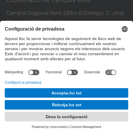
Coordinació de Campus Nord
Campus Diagonal Nord, Edifici Ω (Omega). C. Jordi
Girona, 1-3 08034 Barcelona
E-mail
:
campus.nord@upc.edu
Directori UPC
Formulari de contacte
© UPC
Unitat de Gestió del Campus Nord
Desenvolupat amb
Mapa del lloc
Accessibilitat
Avís legal
Configuració de privadesa