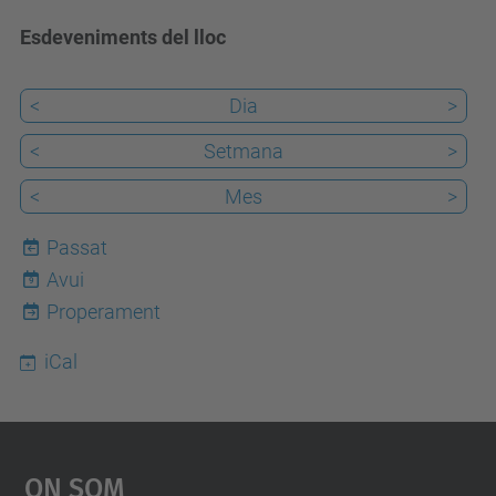
Esdeveniments del lloc
<
Dia
>
<
Setmana
>
<
Mes
>
Passat
Avui
9
Properament
iCal
On Som