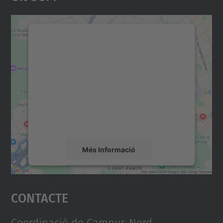
Necessitem el vostre
consentiment per carregar el
servei Google Maps!
Utilitzem un servei de tercers per incrustar
contingut del mapa que pugui recollir dades
sobre la vostra activitat. Reviseu-ne els
detalls i accepteu el servei per veure el
mapa.
Més Informació
Accepta
Contacte
powered by
Usercentrics Consent
Management Platform