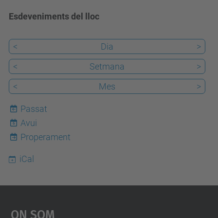
Esdeveniments del lloc
<
Dia
>
<
Setmana
>
<
Mes
>
Passat
Avui
6
Properament
iCal
On Som