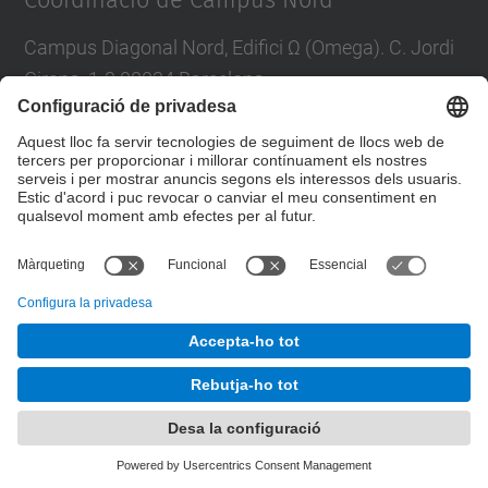
Coordinació de Campus Nord
Campus Diagonal Nord, Edifici Ω (Omega). C. Jordi
Girona, 1-3 08034 Barcelona
E-mail
:
campus.nord@upc.edu
Directori UPC
Formulari de contacte
© UPC
Unitat de Gestió del Campus Nord
Desenvolupat amb
Mapa del lloc
Accessibilitat
Avís legal
Configuració de privadesa