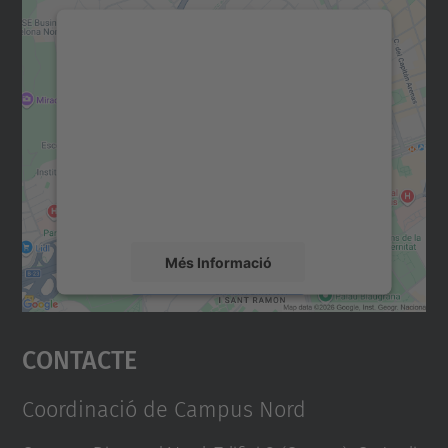
Necessitem el vostre
consentiment per carregar el
servei Google Maps!
Utilitzem un servei de tercers per incrustar
contingut del mapa que pugui recollir dades
sobre la vostra activitat. Reviseu-ne els
detalls i accepteu el servei per veure el
mapa.
Més Informació
Accepta
Contacte
powered by
Usercentrics Consent
Management Platform
Coordinació de Campus Nord