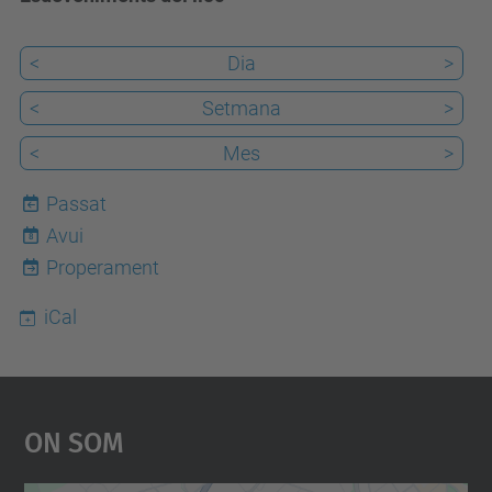
<
Dia
>
<
Setmana
>
<
Mes
>
Passat
Avui
8
Properament
iCal
On Som